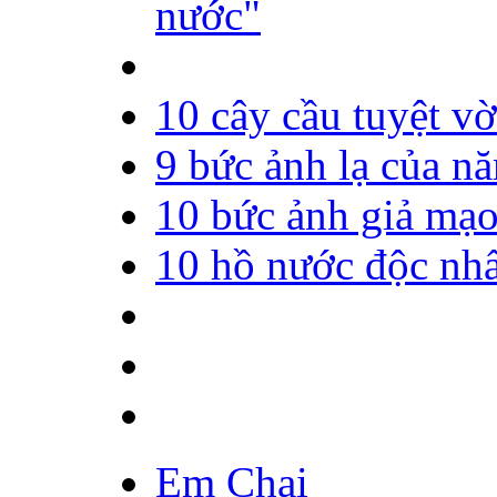
nước"
10 cây cầu tuyệt vờ
9 bức ảnh lạ của n
10 bức ảnh giả mạo 
10 hồ nước độc nhấ
Em Chai