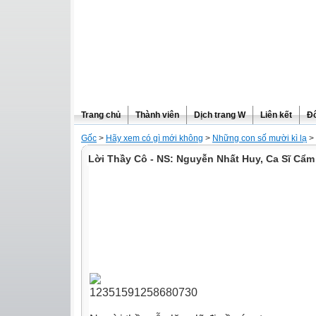
Trang chủ
Thành viên
Dịch trang W
Liên kết
Đô
Gốc
>
Hãy xem có gì mới không
>
Những con số mười kì lạ
>
Lời Thầy Cô - NS: Nguyễn Nhất Huy, Ca Sĩ Cẩm