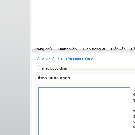
Trang chủ
Thành viên
Dịch trang W
Liên kết
Đô
Gốc
>
Tư liêu
>
Tư liệu tham khảo
>
theo buoc chan
theo buoc chan
(
N
N
r
N
D
S
M