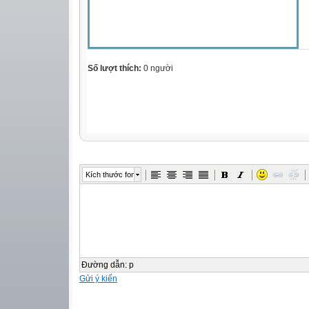
Số lượt thích:
0 người
Kích thước font
Đường dẫn
:
p
Gửi ý kiến