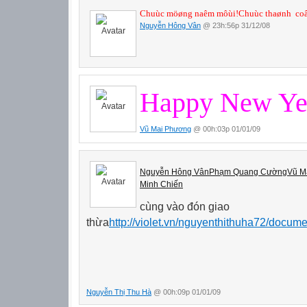
Chuùc möøng naêm môùi!Chuùc thaønh
coâ
Nguyễn Hông Vân
@ 23h:56p 31/12/08
Happy New Ye
Vũ Mai Phương
@ 00h:03p 01/01/09
Nguyễn Hông Vân
Phạm Quang Cường
Vũ M
Minh Chiến
cùng vào đón giao
thừa
http://violet.vn/nguyenthithuha72/doc
Nguyễn Thị Thu Hà
@ 00h:09p 01/01/09