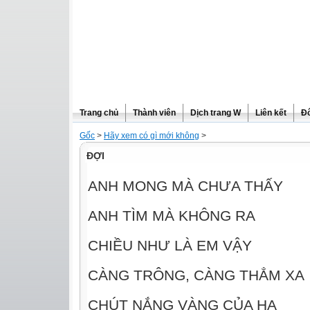
Trang chủ
Thành viên
Dịch trang W
Liên kết
Đô
Gốc
>
Hãy xem có gì mới không
>
ĐỢI
ANH MONG MÀ CHƯA THẤY
ANH TÌM MÀ KHÔNG RA
CHIỀU NHƯ LÀ EM VẬY
CÀNG TRÔNG, CÀNG THẲM XA
CHÚT NẮNG VÀNG CỦA HẠ