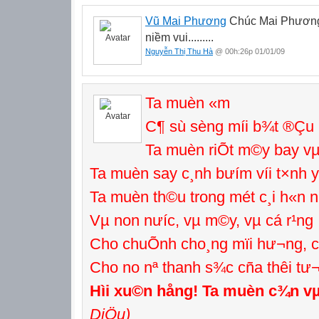
Vũ Mai Phương
Chúc Mai Phương 
niềm vui.........
Nguyễn Thị Thu Hà
@ 00h:26p 01/01/09
Ta muèn «m
C¶ sù sèng míi b¾t ®Ç
Ta muèn riÕt m©y bay vµ 
Ta muèn say c¸nh b­ưím víi t×nh 
Ta muèn th©u trong mét c¸i h«n 
Vµ non nư­íc, vµ m©y, vµ cá r¹ng
Cho chuÕnh cho¸ng mïi h­ư¬ng, 
Cho no nª thanh s¾c cña thêi t­ư¬
Hìi xu©n hång! Ta muèn c¾n vµ
DiÖu)