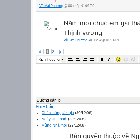
Vũ Mai Phương
@ 00h:40p 01/01/09
Năm mới chúc em gái thà
Thịnh vượng!
Vũ Kim Phượng
@ 08h:45p 01/01/09
1
2
Kích thước font
Đường dẫn
:
p
Gửi ý kiến
Chúc mừng tân gia
(30/12/08)
Ngày sinh nhật
(30/12/08)
Mừng Nhà mới
(29/12/08)
Bản quyền thuộc về Ng