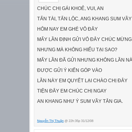
CHÚC CHỊ GÁI KHOẺ, VUI, AN
TẤN TÀI, TẤN LỘC, ANG KHANG SUM VẦY
HÔM NAY EM GHÉ VÔ ĐÂY
MẤY LẦN ĐỊNH GỬI VÔ ĐÂY CHÚC MỪNG
NHƯNG MÀ KHÔNG HIỂU TẠI SAO?
MẤY LẦN ĐÃ GỬI NHƯNG KHÔNG LẦN N
ĐƯỢC GỬI Ý KIẾN GÓP VÀO
LẦN NÀY EM QUYẾT LẠI CHÀO CHỊ ĐÂY
TIỆN ĐÂY EM CHÚC CHỊ NGAY
AN KHANG NHƯ Ý SUM VẦY TÂN GIA.
Nguyễn Thị Thuận
@ 22h:35p 31/12/08