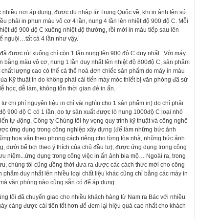
c nhiều nơi áp dụng, được du nhập từ Trung Quốc về, khi in ảnh lên sứ
 đều phải in phun màu vô cơ 4 lần, nung 4 lần lên nhiệt độ 900 độ C. Mỗi
hiệt độ 900 độ C xuông nhiệt độ thường, rồi mới in màu tiếp sau lên
 nguội…tất cả 4 lần như vậy.
 đã được rút xuống chỉ còn 1 lần nung lên 900 độ C duy nhất.. Với máy
n bằng màu vô cơ, nung 1 lần duy nhất lên nhiệt độ 800độ C, sản phẩm
ạt chất lượng cao có thể cá thể hoá đơn chiếc sản phẩm do máy in màu
của Kỹ thuật in do không phải cải tiến máy móc thiết bị văn phòng đã sử
ễ học, dễ làm, không tốn thời gian đẻ in ấn.
tư chi phí nguyên liệu in chỉ vài nghìn cho 1 sản phẩm in) do chỉ phải
độ 900 độ C có 1 lần, do tự sản xuất được lò nung 1000độ C loại nhỏ
ển tự động. Công ty Chúng tôi hy vọng quy trình kỹ thuật và công nghệ
ược ứng dụng trong công nghiệp xây dựng (để làm những bức ảnh
hững hoa văn theo phong cách riêng cho từng tòa nhà, những bức ảnh
g, dưới bể bơi theo ý thích của chủ đầu tư), được ứng dụng trong công
ưu niệm...ứng dụng trong công việc in ấn ảnh bia mộ… Ngoài ra, trong
 cứu, chúng tôi cũng đồng thời đưa ra được các cách thức mới cho công
ản phẩm duy nhất lên nhiều loại chất liệu khác cũng chỉ bằng các máy in
mà văn phòng nào cũng sẵn có để áp dụng.
g tôi đã chuyển giao cho nhiều khách hàng từ Nam ra Bác với nhiều
ày càng được cải tiến tốt hơn để đem lại hiệu quả cao nhất cho khách