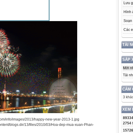
Lưu g
Hình 
Soạn 
Các e
TÀI 
SẮP 
Mới n
Tải nh
CẢM 
3 khác
XEM 
8933
2754
1572