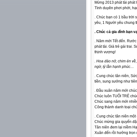
Mừng 2013 phát tài phát l
Tình duyên phơi phới, h
. Chúc bạn có 1 bầu trời 
yêu, 1 Người yêu chung t
. Chúc cả gia đình bạn v
. Năm mới Tết đến. Rước 
phát tài. Già trẻ gái tra
thịnh vượng!
. Hoa đào nở, chim én về
ngờ, tỷ lần hạnh phúc…
. Cung chúc tân niên, Sức
tiền, sung sướng như tiên
. Đầu xuân năm mới chúc
Chúc luôn TUỔI TRẺ ch
Chúc sang năm mới nhiề
Công thành danh toại c
. Cung chúc tân niên một
Chúc mừng gia quyến đặn
Tân niên đem lại niềm H
Xuân đến rồi hưởng trọn 