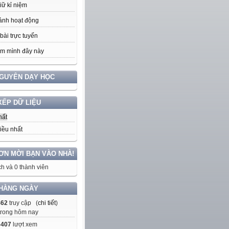
iữ kỉ niệm
ảnh hoạt động
bài trực tuyến
m mình đây này
NGUYÊN DẠY HỌC
XẾP DỮ LIỆU
hất
iều nhất
ƠN MỜI BẠN VÀO NHÀ!
h và 0 thành viên
HÀNG NGÀY
462
truy cập (
chi tiết
)
trong hôm nay
6407
lượt xem