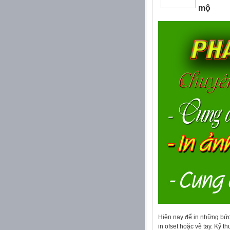
mộ
Hiện nay để in những bức 
in ofset hoặc vẽ tay. Kỹ 