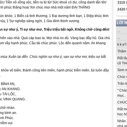
ộc/ Tiền vô xồng xộc, tiền ra từ từ/ Sức khoẻ có dư, công danh tấn tới/
3110
t
ạnh phúc thăng hoa/ Xin chúc mọi nhà một năm ĐẠI THẮNG
2420
t
sức khỏe, 1 Biển cả tình thương, 1 Đại dương tình bạn, 1 Điệp khúc tình
hủy, 1 Sự nghiệp sáng ngời, 1 Gia đình thịnh vượng.
LỜI 
ạn sự như ý, Tỉ sự như mơ, Triệu triệu bất ngờ, Không chờ cũng đến!
...
...
hên vào nhà. Quà cáp bao la. Mọi nhà no đủ. Vàng bạc đầy hũ. Gia chủ
i. Sum vầy hạnh phúc. Cầu tài chúc phúc. Lộc đến quanh năm. An khang
k k e?.
Thăm c
, mùa Xuân lại đến. Chúc nghìn sự như ý, vạn sự như mơ, triệu sự bất
Rất lâ
cô THu
Sinh nh
 khỏe vô biên, thành công liên miên, hạnh phúc triền miên, túi luôn đầy
.
Chúc 
Trân t
 BÌNH AN,
úc AN KHANG.
" Chà
u TÀI LỘC,
mục...
húc VINH QUANG..
CHÚC 
 chữ nhàn.
Rất m
g bình an.
học hỏ
ạnh Phúc.
Nhân 
niềm vui
nhà gi