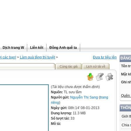
Dịch trang W
Liên kết
Đông Anh quê ta
i các bạn!
>
Làm quà tặng thì tuyệt
>
Đưa tư liệu lên
ĐĂNG
Tên t
Cùng tác giả
Lịch sử tải về
Mật k
Ghi n
(
Tài liệu chưa được thẩm định
)
Nguồn:
TL sưu tầm
Quên 
Người gửi:
Nguyễn Thị Sang
(
trang
riêng
)
THÔN
Ngày gửi:
08h:14' 08-01-2013
Dung lượng:
11.3 MB
Giới 
Số lượt tải:
33
Mô tả:
Chia 