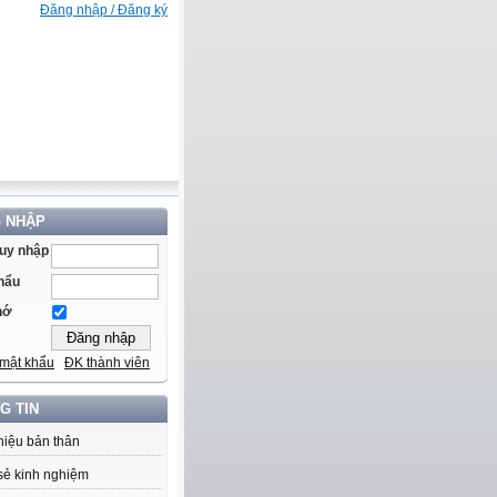
Đăng nhập / Đăng ký
 NHẬP
ruy nhập
hẩu
hớ
mật khẩu
ĐK thành viên
G TIN
thiệu bản thân
sẻ kinh nghiệm