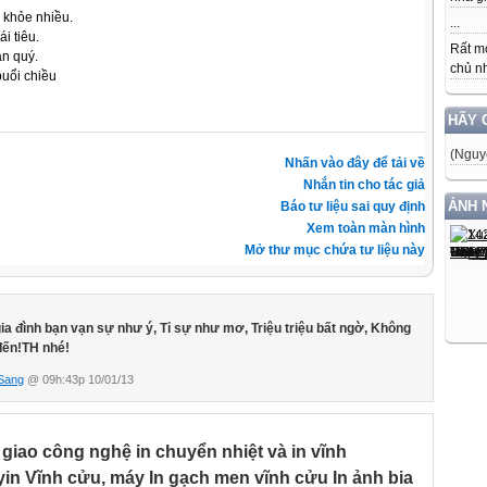
 khỏe nhiều.
...
i tiêu.
Rất m
ạn quý.
chủ nh
buổi chiều
HÃY 
(Nguy
Nhấn vào đây để tải về
Nhắn tin cho tác giả
ẢNH 
Báo tư liệu sai quy định
Xem toàn màn hình
Mở thư mục chứa tư liệu này
gia đình bạn vạn sự như ý, Tỉ sự như mơ, Triệu triệu bất ngờ, Không
đến!TH nhé!
Sang
@ 09h:43p 10/01/13
giao công nghệ in chuyển nhiệt và in vĩnh
in Vĩnh cửu, máy In gạch men vĩnh cửu In ảnh bia