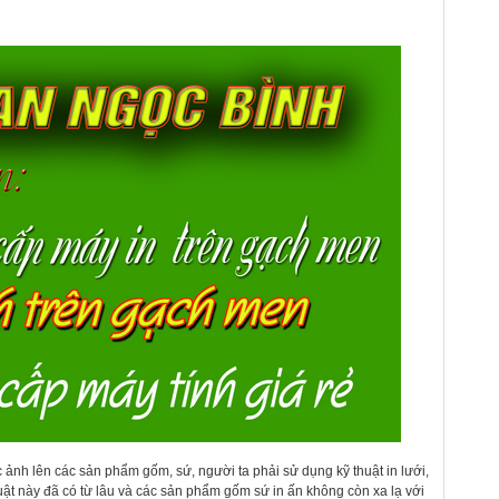
ảnh lên các sản phẩm gốm, sứ, người ta phải sử dụng kỹ thuật in lưới,
thuật này đã có từ lâu và các sản phẩm gốm sứ in ấn không còn xa lạ với