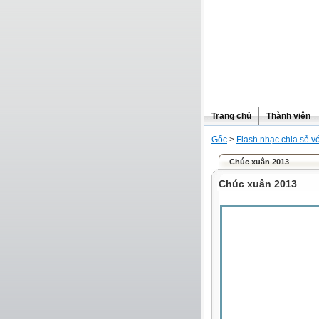
Trang chủ
Thành viên
Gốc
>
Flash nhạc chia sẻ vớ
Chúc xuân 2013
Chúc xuân 2013