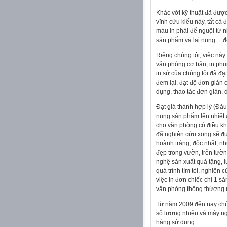
Khác với kỹ thuật đã đượ
vĩnh cửu kiểu này, tất cả
màu in phải để nguội từ n
sản phẩm và lại nung… để
Riêng chúng tôi, việc này
văn phòng cơ bản, in phu
in sứ của chúng tôi đã đ
đem lại, đạt độ đơn giản 
dụng, thao tác đơn giản, d
Đạt giá thành hợp lý (Đàu 
nung sản phẩm lên nhiệt 
cho văn phòng có điều khi
đã nghiên cứu xong sẽ đ
hoành tráng, độc nhất, n
đẹp trong vườn, trên tườn
nghệ sản xuất quà tặng, l
quá trình tìm tòi, nghiên
việc in đơn chiếc chỉ 1 s
văn phòng thông thừơng 
Từ năm 2009 đến nay chún
số lượng nhiều và máy ng
hàng sử dung