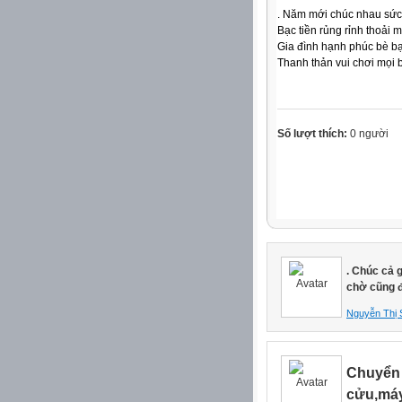
. Năm mới chúc nhau sức
Bạc tiền rủng rỉnh thoải má
Gia đình hạnh phúc bè b
Thanh thản vui chơi mọi 
Số lượt thích:
0 người
. Chúc cả 
chờ cũng 
Nguyễn Thị 
Chuyển 
cửu,máy