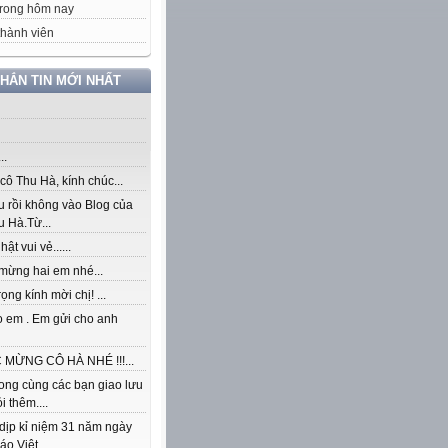
rong hôm nay
hành viên
NHẮN TIN MỚI NHẤT
..
ô Thu Hà, kính chúc...
u rồi không vào Blog của
 Hà.Từ...
ật vui vẻ......
mừng hai em nhé...
rọng kính mời chị! ...
o em . Em gửi cho anh
MỪNG CÔ HÀ NHÉ !!!...
ong cùng các bạn giao lưu
i thêm....
dịp kỉ niệm 31 năm ngày
áo Việt...