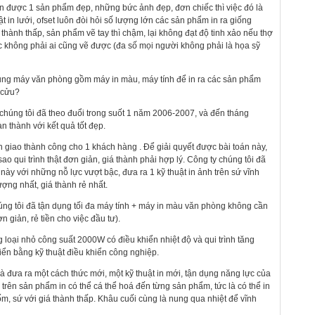
in được 1 sản phẩm đẹp, những bức ảnh đẹp, đơn chiếc thì việc đó là
t in lưới, ofset luôn đòi hỏi số lượng lớn các sản phẩm in ra giống
thành thấp, sản phẩm vẽ tay thì chậm, lại không đạt độ tinh xảo nếu thợ
 không phải ai cũng vẽ được (đa số mọi người không phải là họa sỹ
ụng máy văn phòng gồm máy in màu, máy tính để in ra các sản phẩm
 cửu?
 chúng tôi đã theo đuổi trong suốt 1 năm 2006-2007, và đến tháng
n thành với kết quả tốt đẹp.
giao thành công cho 1 khách hàng . Để giải quyết được bài toán này,
sao qui trình thật đơn giản, giá thành phải hợp lý. Công ty chúng tôi đã
 này với những nỗ lực vượt bậc, đưa ra 1 kỹ thuật in ảnh trên sứ vĩnh
ượng nhất, giá thành rẻ nhất.
úng tôi đã tận dụng tối đa máy tính + máy in màu văn phòng không cần
n giản, rẻ tiền cho việc đầu tư).
ng loại nhỏ công suất 2000W có điều khiển nhiệt độ và qui trình tăng
iển bằng kỹ thuật điều khiển công nghiệp.
là đưa ra một cách thức mới, một kỹ thuật in mới, tận dụng năng lực của
rên sản phẩm in có thể cá thể hoá đến từng sản phẩm, tức là có thể in
m, sứ với giá thành thấp. Khâu cuối cùng là nung qua nhiệt để vĩnh