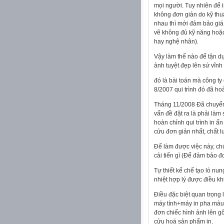
mọi người. Tuy nhiên để 
không đơn giản do kỹ thuậ
nhau thì mới đảm bảo giá 
vẽ không đủ kỹ năng hoặc
hay nghệ nhân).
Vậy làm thế nào để tận d
ảnh tuyệt đẹp lên sứ vĩnh
đó là bài toán mà công ty
8/2007 qui trình đó đã hoà
Tháng 11/2008 Đã chuyển 
vấn đề đặt ra là phải làm 
hoàn chỉnh qui trình in ấn
cửu đơn giản nhất, chất l
Để làm được việc này, ch
cải tiến gì (Để đảm bảo đơ
Tự thiết kế chế tạo lò nu
nhiệt hợp lý được điều kh
Điều đặc biệt quan trọng 
máy tính+máy in pha màu t
đơn chiếc hình ảnh lên gố
cửu hoá sản phẩm in.