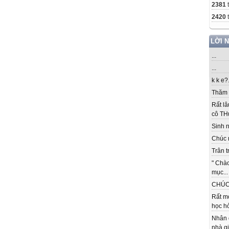
2381
2420
t
LỜI 
...
...
k k e?.
Thăm c
Rất lâ
cô THu
Sinh nh
Chúc 
Trân t
" Chà
mục...
CHÚC 
Rất m
học hỏ
Nhân 
nhà gi