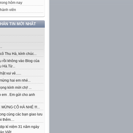
trong hôm nay
hành viên
NHẮN TIN MỚI NHẤT
..
ô Thu Hà, kính chúc...
u rồi không vào Blog của
 Hà.Từ...
ật vui vẻ......
mừng hai em nhé...
rọng kính mời chị! ...
o em . Em gửi cho anh
MỪNG CÔ HÀ NHÉ !!!...
ong cùng các bạn giao lưu
i thêm....
dịp kỉ niệm 31 năm ngày
áo Việt...