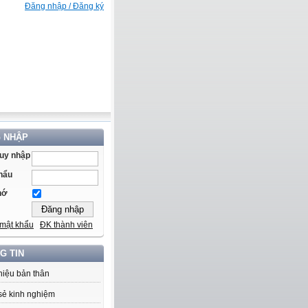
Đăng nhập / Đăng ký
 NHẬP
ruy nhập
hẩu
hớ
mật khẩu
ĐK thành viên
G TIN
thiệu bản thân
sẻ kinh nghiệm