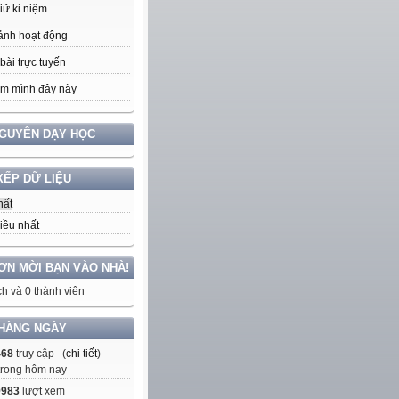
iữ kỉ niệm
ảnh hoạt động
bài trực tuyến
m mình đây này
NGUYÊN DẠY HỌC
XẾP DỮ LIỆU
hất
iều nhất
ƠN MỜI BẠN VÀO NHÀ!
h và 0 thành viên
HÀNG NGÀY
468
truy cập (
chi tiết
)
trong hôm nay
9983
lượt xem