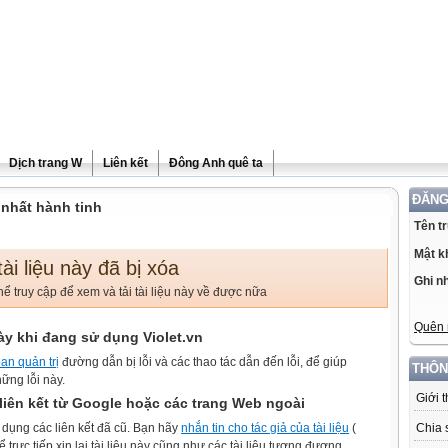
Dịch trang W
Liên kết
Đông Anh quê ta
ĐĂNG
 nhất hành tinh
Tên t
Mật k
 tài liệu này đã bị xóa
Ghi n
ể truy cập để xem và tải tài liệu này về được nữa
Quên 
ày khi đang sử dụng Violet.vn
an quản trị
đường dẫn bị lỗi và các thao tác dẫn đến lỗi, để giúp
THÔN
ững lỗi này.
Giới 
iên kết từ Google hoặc các trang Web ngoài
 dụng các liên kết đã cũ. Bạn hãy
nhắn tin cho tác giả của tài liệu
(
Chia 
rực tiếp xin lại tài liệu này cũng như các tài liệu tương đương.