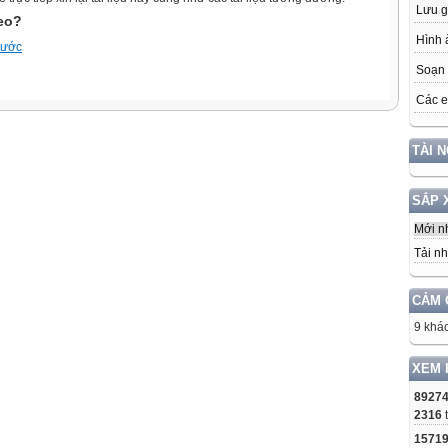
Lưu g
heo?
Hình 
trước
Soạn 
Các e
TÀI 
SẮP 
Mới n
Tải nh
CẢM 
9 khác
XEM 
8927
2316
1571