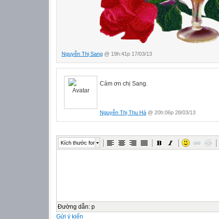
Nguyễn Thị Sang
@ 19h:41p 17/03/13
Cảm ơn chị Sang.
Nguyễn Thị Thu Hà
@ 20h:06p 28/03/13
Kích thước font
Đường dẫn
:
p
Gửi ý kiến