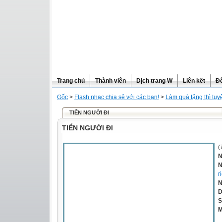
Trang chủ
Thành viên
Dịch trang W
Liên kết
Đô
Gốc
>
Flash nhạc chia sẻ với các bạn!
>
Làm quà tặng thì tuy
TIỂN NGƯỜI ĐI
TIỂN NGƯỜI ĐI
(
N
N
r
N
D
S
M