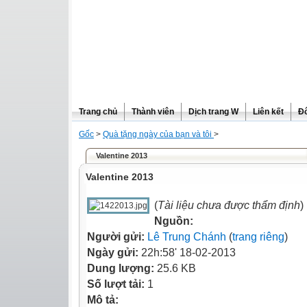
Trang chủ
Thành viên
Dịch trang W
Liên kết
Đô
Gốc
>
Quà tặng ngày của bạn và tôi
>
Valentine 2013
Valentine 2013
(
Tài liệu chưa được thẩm định
)
Nguồn:
Người gửi:
Lê Trung Chánh
(
trang riêng
)
Ngày gửi:
22h:58' 18-02-2013
Dung lượng:
25.6 KB
Số lượt tải:
1
Mô tả: