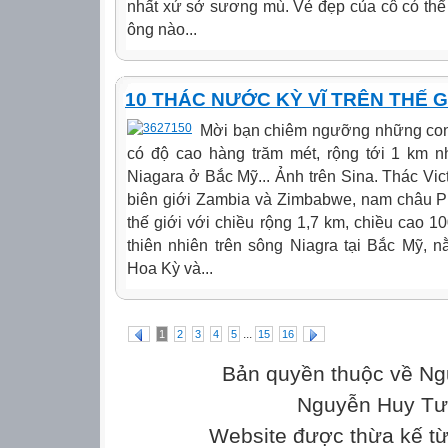
nhất xứ sở sương mù. Vẻ đẹp của cô có thể
ông nào...
10 THÁC NƯỚC KỲ VĨ TRÊN THẾ G
Mời bạn chiêm ngưỡng những con th
có độ cao hàng trăm mét, rộng tới 1 km nh
Niagara ở Bắc Mỹ... Ảnh trên Sina. Thác Vic
biên giới Zambia và Zimbabwe, nam châu Ph
thế giới với chiều rộng 1,7 km, chiều cao 1
thiên nhiên trên sông Niagra tại Bắc Mỹ, 
Hoa Kỳ và...
...
1
2
3
4
5
15
16
Bản quyền thuộc về Ng
Nguyễn Huy Tưở
Website được thừa kế t