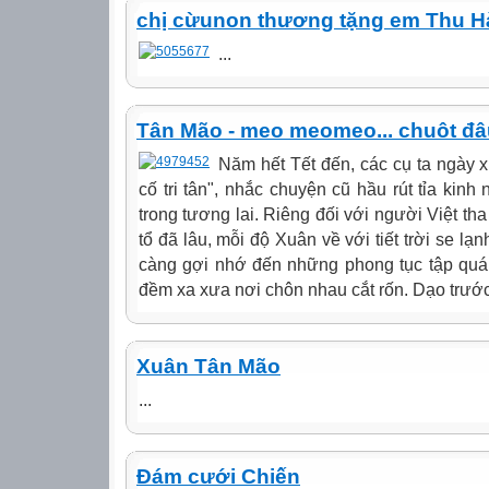
chị cừunon thương tặng em Thu H
...
Tân Mão - meo meomeo... chuôt đâu r
Năm hết Tết đến, các cụ ta ngày x
cố tri tân", nhắc chuyện cũ hầu rút tỉa kin
trong tương lai. Riêng đối với người Việt th
tổ đã lâu, mỗi độ Xuân về với tiết trời se lạn
càng gợi nhớ đến những phong tục tập quá
đềm xa xưa nơi chôn nhau cắt rốn. Dạo trước,
Xuân Tân Mão
...
Đám cưới Chiến