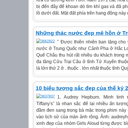
bị đến đây để khoan dò tìm khí gas và đã p
lồ dưới đất. Mặt đất phía trên hang động này 
Những thác nước đẹp mê hồn ở T
" Được thiên nhiên ban tặng cho v
nước ở Trung Quốc như Cảnh Pha ở Hắc L
Quế Châu thu hút rất nhiều du khách trong
đa tầng Cửu Trại Câu ở tỉnh Tứ Xuyên thuộc
là lớn thứ 2 ở . thuộc . lớn nhất thuộc tỉnh Qu
10 biểu tượng sắc đẹp của thế kỷ 
1. Audrey Hepburn. Minh tinh n
Tiffany's" là nhan sắc để lại nhiều ấn tượn
đầm đen sang trọng bà mặc trong phim này đ
vào lịch sử của màn ảnh rộng. Ảnh: audreyhe
xinh đẹp của nhóm Girls Aloud từng được b