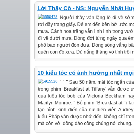
Lời Thầy Cô - NS: Nguyễn Nhất Huy
Người thầy vẫn lặng lẽ đi về sớm
rơi đầy trang giấy. Để em đến bên bờ ước mơ
mưa. Cành hoa trắng vẫn linh linh trong vườ
đi về dưới mưa. Dòng đời từng ngày qua êm 
phố bao người đón đưa. Dòng sông vắng bây
quên con đó xưa. Dù nắng tháng vô tình trôi m
10 kiểu tóc có ảnh hưởng nhất mọi 
" " " Sau 50 năm, mái tóc ngắn củ
trong phim ‘Breakfast at Tiffany’ vẫn được 
qua kiểu tóc bob của Victoria Beckham hay
Marilyn Monroe. " Bộ phim “Breakfast at Tiff
tạo hình kinh điển của nữ diễn viên Audre
kiểu Pháp vẫn được nhớ đến, không chỉ tron
mà còn với đông đảo công chúng nói chung. M