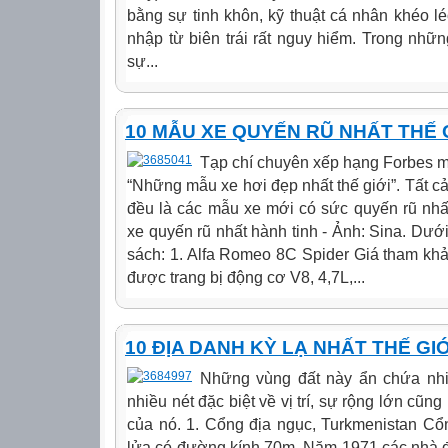
bằng sự tinh khôn, kỹ thuật cá nhân khéo l
nhập từ biên trái rất nguy hiểm. Trong nhữ
sự...
10 MẪU XE QUYẾN RŨ NHẤT THẾ 
Tạp chí chuyên xếp hạng Forbes m
“Những mẫu xe hơi đẹp nhất thế giới”. Tất
đều là các mẫu xe mới có sức quyến rũ nhấ
xe quyến rũ nhất hành tinh - Ảnh: Sina. Dướ
sách: 1. Alfa Romeo 8C Spider Giá tham kh
được trang bị động cơ V8, 4,7L,...
10 ĐỊA DANH KỲ LẠ NHẤT THẾ GIỚ
Những vùng đất này ẩn chứa nhi
nhiều nét đặc biệt về vị trí, sự rộng lớn cũ
của nó. 1. Cổng địa ngục, Turkmenistan Cổ
lửa có đường kính 70m. Năm 1971 các nhà đ