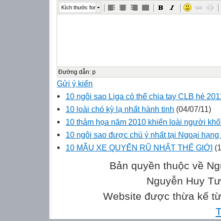
Kích thước font
Đường dẫn
:
p
Gửi ý kiến
10 ngôi sao Liga có thể chia tay CLB hè 201
10 loài chó kỳ lạ nhất hành tinh
(04/07/11)
10 thảm họa năm 2010 khiến loài người kh
10 ngôi sao được chú ý nhất tại Ngoại hạn
10 MẪU XE QUYẾN RŨ NHẤT THẾ GIỚI
(1
Bản quyền thuộc về Ng
Nguyễn Huy Tưở
Website được thừa kế t
T