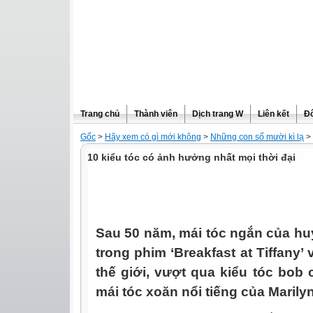
Trang chủ
Thành viên
Dịch trang W
Liên kết
Đô
Gốc
>
Hãy xem có gì mới không
>
Những con số mười kì lạ
>
10 kiểu tóc có ảnh hưởng nhất mọi thời đại
Sau 50 năm, mái tóc ngắn của hu
trong phim ‘Breakfast at Tiffany
thế giới, vượt qua kiểu tóc bob
mái tóc xoăn nổi tiếng của Marily