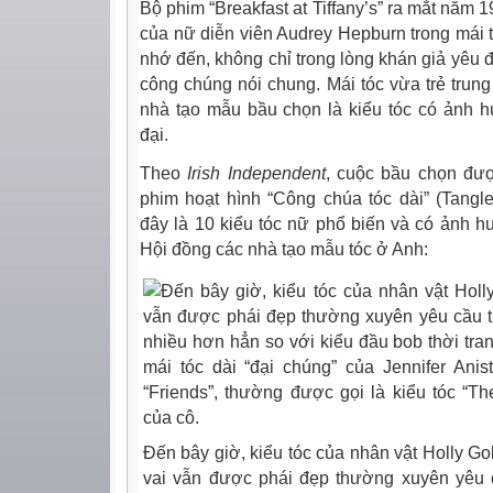
Bộ phim “Breakfast at Tiffany’s” ra mắt năm 
của nữ diễn viên Audrey Hepburn trong mái
nhớ đến, không chỉ trong lòng khán giả yêu 
công chúng nói chung. Mái tóc vừa trẻ tru
nhà tạo mẫu bầu chọn là kiểu tóc có ảnh h
đại.
Theo
Irish Independent
, cuộc bầu chọn đư
phim hoạt hình “Công chúa tóc dài” (Tang
đây là 10 kiểu tóc nữ phổ biến và có ảnh 
Hội đồng các nhà tạo mẫu tóc ở Anh:
Đến bây giờ, kiểu tóc của nhân vật Holly Go
vai vẫn được phái đẹp thường xuyên yêu c