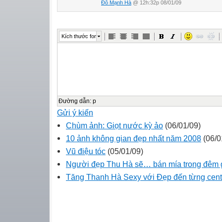
Đỗ Mạnh Hà
@ 12h:32p 08/01/09
Kích thước font
Đường dẫn
:
p
Gửi ý kiến
Chùm ảnh: Giọt nước kỳ ảo
(06/01/09)
10 ảnh không gian đẹp nhất năm 2008
(06/0
Vũ điệu tóc
(05/01/09)
Người đẹp Thu Hà sẽ… bán mía trong đêm 
Tăng Thanh Hà Sexy với Đẹp đến từng cent