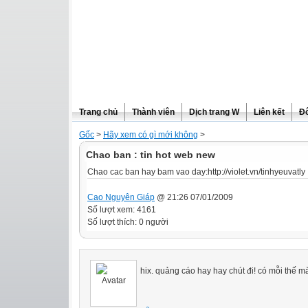
Trang chủ
Thành viên
Dịch trang W
Liên kết
Đô
Gốc
>
Hãy xem có gì mới không
>
Chao ban : tin hot web new
Chao cac ban hay bam vao day:http://violet.vn/tinhyeuvatly
Cao Nguyên Giáp
@ 21:26 07/01/2009
Số lượt xem: 4161
Số lượt thích: 0 người
hix. quảng cáo hay hay chút đi! có mỗi thế m