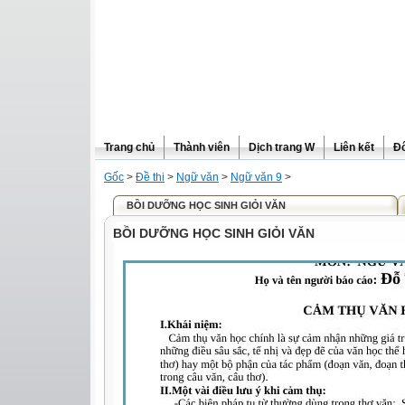
Trang chủ
Thành viên
Dịch trang W
Liên kết
Đô
Gốc
>
Đề thi
>
Ngữ văn
>
Ngữ văn 9
>
BỒI DƯỠNG HỌC SINH GIỎI VĂN
BỒI DƯỠNG HỌC SINH GIỎI VĂN