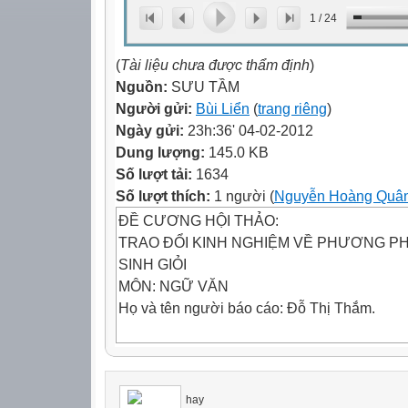
1
/
24
(
Tài liệu chưa được thẩm định
)
Nguồn:
SƯU TẦM
Người gửi:
Bùi Liển
(
trang riêng
)
Ngày gửi:
23h:36' 04-02-2012
Dung lượng:
145.0 KB
Số lượt tải:
1634
Số lượt thích:
1 người (
Nguyễn Hoàng Quâ
ĐỀ CƯƠNG HỘI THẢO:
TRAO ĐỔI KINH NGHIỆM VỀ PHƯƠNG P
SINH GIỎI
MÔN: NGỮ VĂN
Họ và tên người báo cáo: Đỗ Thị Thắm.
CẢM THỤ VĂN HỌC
I.Khái niệm:
Cảm thụ văn học chính là sự cảm nhận những 
hay