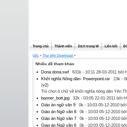
Trang chủ
Thành viên
Dịch trang W
Liên kết
Đô
Gốc
>
Thư viện Download
>
Nhiều đề tham khảo
Dona dona.swf
631k -
10:11 28-03-2011
bởi H
Khởi nghĩa Nông dân- Powerpoint.rar
23k -
0
(
v2
)
‎Trò chơi ô chữ về khởi nghĩa nông dân Yên Th
banner_bott.jpg
32k -
03:05 22-01-2011
bởi H
Giáo án ngữ văn 9
0k -
10:03 05-12-2010
bởi
Giáo án Ngữ văn 8
0k -
10:03 05-12-2010
bởi
Giáo án Ngữ văn 7
0k -
10:03 05-12-2010
bởi
Giáo án Ngữ văn 6
0k -
10:03 05-12-2010
bởi