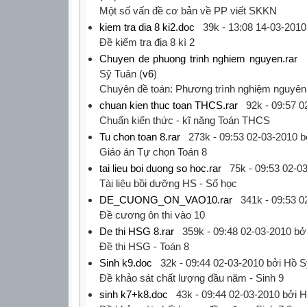
‎Một số vấn đề cơ bản về PP viết SKKN‎
kiem tra dia 8 ki2.doc
39k -
13:08 14-03-2010
‎Đề kiểm tra địa 8 kì 2‎
Chuyen de phuong trinh nghiem nguyen.rar
Sỹ Tuân (
v6
)
‎Chuyên đề toán: Phương trình nghiệm nguyên‎
chuan kien thuc toan THCS.rar
92k -
09:57 0
‎Chuẩn kiến thức - kĩ năng Toán THCS‎
Tu chon toan 8.rar
273k -
09:53 02-03-2010
b
‎Giáo án Tự chọn Toán 8‎
tai lieu boi duong so hoc.rar
75k -
09:53 02-0
‎Tài liệu bồi dưỡng HS - Số học‎
DE_CUONG_ON_VAO10.rar
341k -
09:53 0
‎Đề cương ôn thi vào 10‎
De thi HSG 8.rar
359k -
09:48 02-03-2010
bởi
‎Đề thi HSG - Toán 8‎
Sinh k9.doc
32k -
09:44 02-03-2010
bởi Hồ S
‎Đề khảo sát chất lượng đầu năm - Sinh 9‎
sinh k7+k8.doc
43k -
09:44 02-03-2010
bởi H