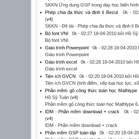
‎SKKN Ứng dung GSP trong dạy học biến hình‎
Phép chia đa thức và định lí Bezut
0k -
02
(
v4
)
‎SKKN - Đề tài - Phép chia đa thức và định lí Be
Bộ font VNI
0k -
02:27 18-04-2010
bởi Hồ Sỹ 
‎Bộ font VNI‎
Giáo trình Powerpoint
0k -
02:28 18-04-2010
‎Giáo trình Powerpoint‎
Giáo trình excel
0k -
02:28 18-04-2010
bởi Hồ
‎Giáo trình excel‎
Tiện ích GVCN
0k -
02:20 18-04-2010
bởi Hồ
‎Tiện ích GVCN (tính điểm, xếp loại học lực, sổ li
Phần mềm gõ công thức toán học Mathtype 
Hồ Sỹ Tuân (
v4
)
‎Phần mềm gõ công thức toán học Mathtype 6.
IDM - Phần mềm download + crack
0k -
02
(
v4
)
‎IDM - Phần mềm download + crack‎
Phần mềm GSP toàn tập
0k -
02:20 18-04-2