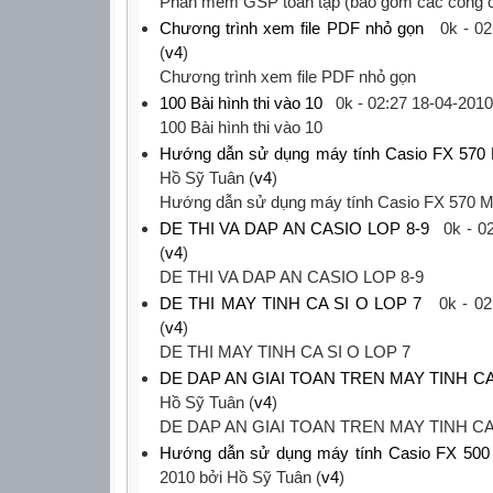
‎Phần mềm GSP toàn tập (bao gồm các công c
Chương trình xem file PDF nhỏ gọn
0k -
02
(
v4
)
‎Chương trình xem file PDF nhỏ gọn‎
100 Bài hình thi vào 10
0k -
02:27 18-04-2010
‎100 Bài hình thi vào 10‎
Hướng dẫn sử dụng máy tính Casio FX 570
Hồ Sỹ Tuân (
v4
)
‎Hướng dẫn sử dụng máy tính Casio FX 570 M
DE THI VA DAP AN CASIO LOP 8-9
0k -
0
(
v4
)
‎DE THI VA DAP AN CASIO LOP 8-9‎
DE THI MAY TINH CA SI O LOP 7
0k -
02
(
v4
)
‎DE THI MAY TINH CA SI O LOP 7‎
DE DAP AN GIAI TOAN TREN MAY TINH C
Hồ Sỹ Tuân (
v4
)
‎DE DAP AN GIAI TOAN TREN MAY TINH CA
Hướng dẫn sử dụng máy tính Casio FX 500
2010
bởi Hồ Sỹ Tuân (
v4
)