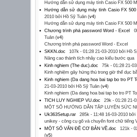
‎Hướng dẫn sử dụng máy tính Casio FX 500 M
Hướng dẫn sử dụng máy tính Casio FX 500
2010
bởi Hồ Sỹ Tuân (
v4
)
‎Hướng dẫn sử dụng máy tính Casio FX 500 M
Chương trình phá password Word - Excel
0
Tuân (
v4
)
‎Chương trình phá password Word - Excel‎
SKKN.doc
107k -
01:28 21-03-2010
bởi Hồ S
‎Nâng cao thành tích nhảy cao kiểu bước qua‎
Kinh nghiem (The duc).doc
75k -
01:28 21-0
‎Kinh nghiệm gây hứng thú trong giờ thể dục bằ
Kinh nghiem (Da dang hoa bai tap bo tro PT T
21-03-2010
bởi Hồ Sỹ Tuân (
v4
)
‎Kinh nghiem (Da dang hoa bai tap bo tro PT To
TICH LUY NGHIEP VU.doc
29k -
01:28 21-
‎MỘT SỐ HƯỚNG DẪN TẬP LUYỆN SỨC NHA
Uk363Setup.rar
285k -
11:48 16-03-2010
bởi 
‎unikey - công cụ gõ và chuyển font chữ tiếng V
MỘT SỐ VẤN ĐỀ CƠ BẢN VỀ.doc
121k -
0
(
v5
)