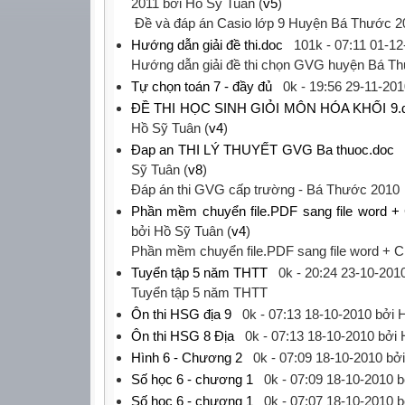
2011
bởi Hồ Sỹ Tuân (
v5
)
‎ Đề và đáp án Casio lớp 9 Huyện Bá Thước 20
Hướng dẫn giải đề thi.doc
101k -
07:11 01-12
‎Hướng dẫn giải đề thi chọn GVG huyện Bá Th
Tự chọn toán 7 - đầy đủ
0k -
19:56 29-11-201
ĐỀ THI HỌC SINH GIỎI MÔN HÓA KHỐI 9.
Hồ Sỹ Tuân (
v4
)
Đap an THI LÝ THUYẾT GVG Ba thuoc.doc
Sỹ Tuân (
v8
)
‎Đáp án thi GVG cấp trường - Bá Thước 2010‎
Phần mềm chuyển file.PDF sang file word 
bởi Hồ Sỹ Tuân (
v4
)
‎Phần mềm chuyển file.PDF sang file word + C
Tuyển tập 5 năm THTT
0k -
20:24 23-10-201
‎Tuyển tập 5 năm THTT‎
Ôn thi HSG địa 9
0k -
07:13 18-10-2010
bởi H
Ôn thi HSG 8 Địa
0k -
07:13 18-10-2010
bởi 
Hình 6 - Chương 2
0k -
07:09 18-10-2010
bởi
Số học 6 - chương 1
0k -
07:09 18-10-2010
b
Số học 6 - chương 1
0k -
07:07 18-10-2010
b