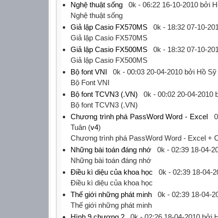
Nghệ thuật sống
0k -
06:22 16-10-2010
bởi H
‎Nghệ thuật sống‎
Giả lập Casio FX570MS
0k -
18:32 07-10-20
‎Giả lập Casio FX570MS‎
Giả lập Casio FX500MS
0k -
18:32 07-10-20
‎Giả lập Casio FX500MS‎
Bộ font VNI
0k -
00:03 20-04-2010
bởi Hồ Sỹ 
‎Bộ Font VNI‎
Bộ font TCVN3 (.VN)
0k -
00:02 20-04-2010
b
‎Bộ font TCVN3 (.VN)‎
Chương trình phá PassWord Word - Excel
0
Tuân (
v4
)
‎Chương trình phá PassWord Word - Excel + 
Những bài toán đáng nhớ
0k -
02:39 18-04-2
‎Những bài toán đáng nhớ‎
Điều kì diệu của khoa học
0k -
02:39 18-04-2
‎Điều kì diệu của khoa học‎
Thế giới những phát minh
0k -
02:39 18-04-2
‎Thế giới những phát minh‎
Hình 9 chương 2
0k -
02:26 18-04-2010
bởi H