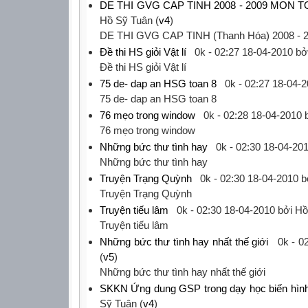
DE THI GVG CAP TINH 2008 - 2009 MON 
Hồ Sỹ Tuân (
v4
)
‎DE THI GVG CAP TINH (Thanh Hóa) 2008 -
Đề thi HS giỏi Vật lí
0k -
02:27 18-04-2010
bởi
‎Đề thi HS giỏi Vật lí‎
75 de- dap an HSG toan 8
0k -
02:27 18-04-
‎75 de- dap an HSG toan 8‎
76 mẹo trong window
0k -
02:28 18-04-2010
b
‎76 mẹo trong window‎
Những bức thư tình hay
0k -
02:30 18-04-20
‎Những bức thư tình hay‎
Truyện Trạng Quỳnh
0k -
02:30 18-04-2010
b
‎Truyện Trạng Quỳnh‎
Truyện tiếu lâm
0k -
02:30 18-04-2010
bởi Hồ
‎Truyện tiếu lâm‎
Những bức thư tình hay nhất thế giới
0k -
0
(
v5
)
‎Những bức thư tình hay nhất thế giới‎
SKKN Ứng dung GSP trong dạy học biến hìn
Sỹ Tuân (
v4
)