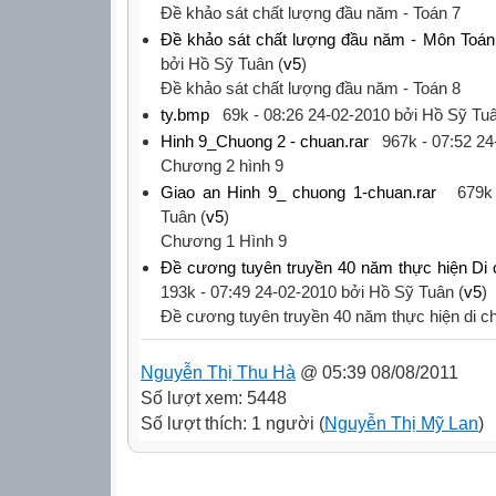
‎Đề khảo sát chất lượng đầu năm - Toán 7‎
Đề khảo sát chất lượng đầu năm - Môn Toán
bởi Hồ Sỹ Tuân (
v5
)
‎Đề khảo sát chất lượng đầu năm - Toán 8‎
ty.bmp
69k -
08:26 24-02-2010
bởi Hồ Sỹ Tuâ
Hinh 9_Chuong 2 - chuan.rar
967k -
07:52 24
‎Chương 2 hình 9‎
Giao an Hinh 9_ chuong 1-chuan.rar
679k
Tuân (
v5
)
‎Chương 1 Hình 9‎
Đề cương tuyên truyền 40 năm thực hiện Di 
193k -
07:49 24-02-2010
bởi Hồ Sỹ Tuân (
v5
)
‎Đề cương tuyên truyền 40 năm thực hiện di 
Nguyễn Thị Thu Hà
@ 05:39 08/08/2011
Số lượt xem: 5448
Số lượt thích: 1 người (
Nguyễn Thị Mỹ Lan
)