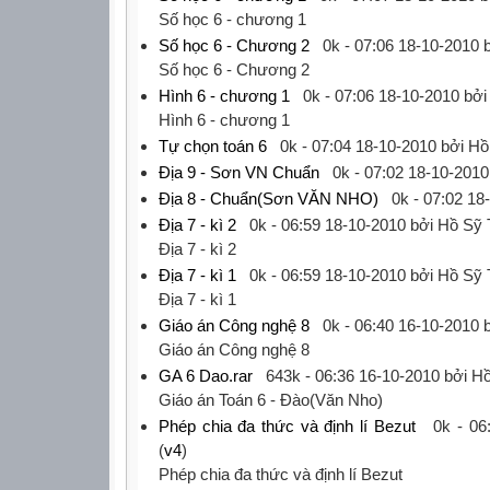
‎Số học 6 - chương 1‎
Số học 6 - Chương 2
0k -
07:06 18-10-2010
b
‎Số học 6 - Chương 2‎
Hình 6 - chương 1
0k -
07:06 18-10-2010
bởi
‎Hình 6 - chương 1‎
Tự chọn toán 6
0k -
07:04 18-10-2010
bởi Hồ
Địa 9 - Sơn VN Chuẩn
0k -
07:02 18-10-2010
Địa 8 - Chuẩn(Sơn VĂN NHO)
0k -
07:02 18
Địa 7 - kì 2
0k -
06:59 18-10-2010
bởi Hồ Sỹ 
‎Địa 7 - kì 2‎
Địa 7 - kì 1
0k -
06:59 18-10-2010
bởi Hồ Sỹ 
‎Địa 7 - kì 1‎
Giáo án Công nghệ 8
0k -
06:40 16-10-2010
b
‎Giáo án Công nghệ 8‎
GA 6 Dao.rar
643k -
06:36 16-10-2010
bởi Hồ
‎Giáo án Toán 6 - Đào(Văn Nho)‎
Phép chia đa thức và định lí Bezut
0k -
06
(
v4
)
‎Phép chia đa thức và định lí Bezut‎