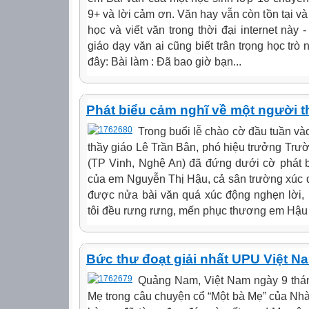
9+ và lời cảm ơn. Văn hay vẫn còn tồn tại và 
học và viết văn trong thời đại internet này
giáo dạy văn ai cũng biết trân trọng học trò
đây: Bài làm : Đã bao giờ bạn...
Phát biểu cảm nghĩ về một người t
Trong buổi lễ chào cờ đầu tuần vào
thầy giáo Lê Trần Bân, phó hiệu trưởng T
(TP Vinh, Nghệ An) đã đứng dưới cờ phát b
của em Nguyễn Thị Hậu, cả sân trường xúc đ
được nửa bài văn quá xúc động nghẹn lời
tôi đều rưng rưng, mến phục thương em Hậu và
Bức thư đoạt giải nhất UPU Việt Na
Quảng Nam, Việt Nam ngày 9 thá
Mẹ trong câu chuyện cổ “Một bà Mẹ” của Nhà 