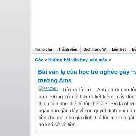
Trang chủ
Thành viên
Dịch trang W
Liên kết
Đô
Gốc
>
Những bài văn hay, văn mẫu
>
Bài văn lạ của học trò nghèo gây “
trường Ams
“Trời ơi là trời ! Anh ăn đi cho 
nữa. Đừng có dở hơi đi tiết kiệm mấy đồng
thiếu tiền như thế thì tôi chết à ?”. Đó là nh
ngày dạo gần đây vì con quyết định nhịn ăn 
tiền cho mẹ, cho gia đình. Có lúc mẹ còn gắt
đo khổ sở về tiền...