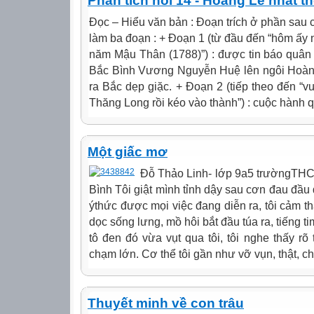
Phân tích hồi 14 - Hoàng Lê nhất t
Đọc – Hiểu văn bản : Đoạn trích ở phần sau 
làm ba đoạn : + Đoạn 1 (từ đầu đến “hôm ấy
năm Mậu Thân (1788)”) : được tin báo quân
Bắc Bình Vương Nguyễn Huệ lên ngôi Hoàn
ra Bắc dẹp giặc. + Đoạn 2 (tiếp theo đến “v
Thăng Long rồi kéo vào thành”) : cuộc hành q
Một giấc mơ
Đỗ Thảo Linh- lớp 9a5 trườngTH
Bình Tôi giật mình tỉnh dậy sau cơn đau đầu 
ýthức được mọi việc đang diễn ra, tôi cảm th
dọc sống lưng, mồ hôi bắt đầu túa ra, tiếng ti
tô đen đó vừa vụt qua tôi, tôi nghe thấy rõ 
chạm lớn. Cơ thể tôi gần như vỡ vụn, thật, ch
Thuyết minh về con trâu