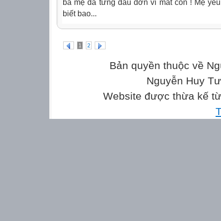
bà mẹ đã từng đau đớn vì mất con ! Mẹ yêu
biết bao...
1
2
Bản quyền thuộc về Ng
Nguyễn Huy Tưở
Website được thừa kế t
T