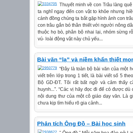
Thuyết minh về con Trâu làng quê
ta nghĩ ngay đến con vật to khỏe nhưng hi
cánh đồng chúng ta bắt gặp hình ảnh con trâ
con trâu gắn bó thân thiết với người nông dân
thuộc họ bò, phân bộ nhai lại, nhóm sừng rỗ
vú- loài động vật này chủ yếu...
Bài văn “lạ” và niềm khẩn thiết m
“Đây là toàn bộ bài văn của một h
viết trên lớp trong 1 tiết, là bài viết số 5 t
Bộ GD-ĐT. Tôi rất bất ngờ và cảm thấy c
huynh...”. “Các vị hãy đọc đi để có được dù ch
nội dung thư của một cô giáo dạy văn. Là g
chưa kịp tìm hiểu rõ gia cảnh...
Phân tích Ông Đồ – Bài học sinh
" Ông đồ " Mỗi năm hoa đào nở Lại