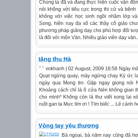
Chúng ta đã và đang thực hiện cuộc vận động
nói không với tiêu cực trong thi cử và bệnh 
không với việc học sinh ngồi nhầm lớp v
Song, hiện nay đa số các thầy cô giáo chư
phương pháp giảng dạy cho phù hợp đối tượ
là đối với môn Văn. Nhiều giáo viên dạy văn..
tặng thu Hà
" " vokhanh | 02 August, 2009 16:58 Ngày mấ
Quạt ngừng quay, máy ngừng chạy Ký ức lan
ngày qua Mong tin- Gặp ngay giọng nói
Khoảng cách chỉ là ô cửa Nén không gian th
cho mình* Không còn lá thư viết xong lại 
ruột gan ta Mực tím ơi ! Tím biếc ... Lẻ cánh h
Vòng tay yêu thương
Bà ngoại, bà năm nay cũng đã hơn