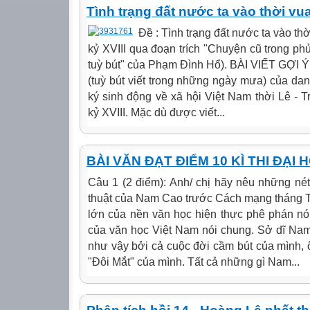
Tình trạng đất nước ta vào thời vua 
Đề : Tình trạng đất nước ta vào thờ
kỷ XVIII qua đoạn trích "Chuyện cũ trong phủ
tuỳ bút" của Phạm Đình Hổ). BÀI VIẾT GỢI Ý 
(tuỳ bút viết trong những ngày mưa) của dan
ký sinh động về xã hội Việt Nam thời Lê - T
kỷ XVIII. Mặc dù được viết...
BÀI VĂN ĐẠT ĐIỂM 10 KÌ THI ĐẠI 
Câu 1 (2 điểm): Anh/ chị hãy nêu những né
thuật của Nam Cao trước Cách mạng tháng 
lớn của nền văn học hiện thực phê phán nói
của văn học Việt Nam nói chung. Sở dĩ Nam
như vậy bởi cả cuộc đời cầm bút của mình, ô
"Đôi Mắt" của mình. Tất cả những gì Nam...