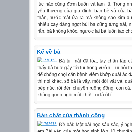
lúc nào cũng đợm buồn và lam lũ. Trong n
yêu thương của gia đình, bạn bè và của bà
thân, nước mắt ứa ra mà không sao kìm đư
nhiêu cay đắng ngọt bùi bà cũng từng trải, 
rắn, bà không khóc, ngược lại bà luôn tạo cho
Kể về bà
Bà tui mắt đã lòa, tay chân lập 
thấy bà huơ gậy tới lui trong vườn. Tui hỏi t
để chống chọi căn bệnh viêm khớp quái ác đã 
thì nói khác, số bà là vậy, một đời vất vả, 
bếp núc, rồi đến chuyện ruộng đồng, con cá
không quen ngồi một chỗ! Tui là út ít...
Bản chất của thành công
Đề bài: Một bài học sâu sắc, ý ng
em Bài văn của một học sinh lớp 10 chuyên