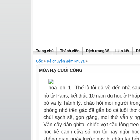
Trang chủ
Thành viên
Dịch trang W
Liên kết
Đô
Gốc
>
Kể chuyện đêm khuya
>
MÙA HẠ CUỐI CÙNG
Thế là tôi đã về đến nhà sau
hồ từ Paris, kết thúc 10 năm du học ở Phá
bỏ va ly, hành lý, chào hỏi mọi người trong
phòng nhỏ trên gác đã gắn bó cả tuổi thơ
chùi sạch sẽ, gọn gàng, mọi thứ vẫn y n
Vẫn cây đàn ghita, chiếc vợt cầu lông treo 
học kê cạnh cửa sổ nơi tôi hay ngồi học
không gian ngày trước nay bị chặn lại bở