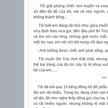
Tôi giật phăng chiếc kim truyền và vùng
sờ đến tột độ của bố, mẹ và mọi người, c
không thành tiếng…
Tôi biết em đang rất nhỏ nhoi giữa muôn 
vừa đuổi theo vừa gọi, đến đầu phố thì Trú
và ôm em vào lòng, những giọt nước mắt c
một lúc sau, em nói với trôi trong nỗi đau 
- Anh không được chết, anh phải sống, anh
Tôi muốn ôm Trúc Anh thật chặt, nhưng t
thể trai tráng của tôi lúc này từ từ khuỵ xu
bé của em......
***
Tôi đã trải qua 10 tiếng đồng hồ để phẫu 
tên em rất nhiều. Trong lúc đang chìm và
vô tận, tôi như nghe thấy tiếng gọi của mẹ, 
có rất nhiều người, nhưng không rõ mặt 