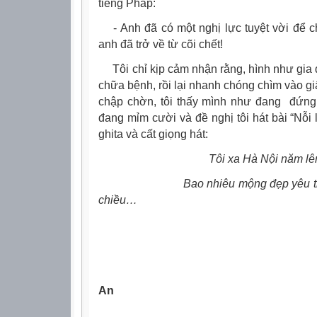
tiếng Pháp:
- Anh đã có một nghị lực tuyệt vời để c
anh đã trở về từ cõi chết!
Tôi chỉ kịp cảm nhận rằng, hình như gia đ
chữa bệnh, rồi lại nhanh chóng chìm vào g
chập chờn, tôi thấy mình như đang đứn
đang mỉm cười và đề nghị tôi hát bài “Nỗi
ghita và cất giọng hát:
Tôi xa Hà Nội năm lên
Bao nhiêu mộng đẹp yêu t
chiều
…
Phạm 
An