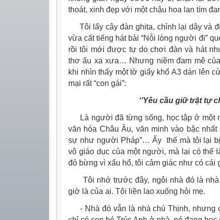
thoát, xinh đẹp với một chậu hoa lan tím đ
Tôi lấy cây đàn ghita, chỉnh lại dây và 
vừa cất tiếng hát bài “Nỗi lòng người đi” q
rồi tôi mới được tự do chơi đàn và hát như
thơ ấu xa xưa… Nhưng niềm đam mê của 
khi nhìn thấy một tờ giấy khổ A3 dán lên 
mại rất “con gái”:
‘’Yêu cầu giữ trật tự c
Là người đã từng sống, học tập ở một nơ
văn hóa Châu Âu, văn minh vào bậc nhất th
sự như người Pháp”… Ấy thế mà tôi lại bị
vô giáo dục của một người, mà lại có thể là
đỏ bừng vì xấu hổ, tôi cảm giác như có cái 
Tôi nhớ trước đây, ngôi nhà đó là nhà c
giờ là của ai. Tôi liền lao xuống hỏi mẹ.
- Nhà đó vẫn là nhà chú Thịnh, nhưng cô
chỉ có con bé Trúc Anh ở nhà, nó đang học