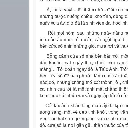
À, thì ra vậy! – tôi thầm nhủ - Cái con bé
nhưng được nuông chiều, khó tính, đỏng đ
ngày xưa ấy, giờ đã là sinh viên đại học, nh
Rồi một hôm, sau những ngày nắng nực
mưa ào ào như trút nước, cái ngột ngạt bị
bên cửa sổ nhìn những giọt mưa rơi và th
Bỗng cánh cửa sổ nhà bên bật mở, một cô
dài, khuôn mặt ngây thơ, chiếc mũi cao t
màng… Tôi đoán ngay đó là Trúc Anh. Trô
bên cửa sổ để ban phước lành cho các thần
nào đó, nhưng chẳng thể cất thành lời, ch
cái nhìn của tôi là một ánh mắt chẳng thiệ
kèm theo cái nhún vai và ngay lập tức ô cử
Cái khoảnh khắc lãng mạn ấy đã kịp cho t
trong sáng, một vẻ đẹp tinh khôi, trong trắ
em. Tôi thật sự ngỡ ngàng và cứ nhớ mãi
đó, cửa sổ là nơi gần gũi, thân thuộc của tô