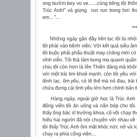
ong bướm bey vo ve.…..cùng tiếng tôi thổn
Trúc Anh!” và giọng run run trong hơi t
em…”…
**
Những ngày gần đây liên tục tôi bị nhữn
tôi phải vào bệnh viện. Với kết quả siêu âm
tôi buộc phải phẫu thuật may chăng mới có h
vĩnh viễn. Tôi thà làm bong ma quanh quẩn
chịu tội còn hơn là lên Thiên đàng mà kh
với một trái tim khoẻ mạnh, còn tôi yêu với
lệnh lạc, ốm yếu, có lẽ thế mà nó đau, trá
chứa đựng cái tình yêu lớn hơn chính bản t
Hàng ngày, ngoài giờ học là Trúc Anh lại
động viên tôi ăn uống và nắn bóp cho tôi
thấy ông bác sĩ trưởng khoa, cô vội chạy 
hiểu hai người đã nói chuyện với nhau về 
tôi thấy Trúc Anh ôm mặt khóc nức nở và l
chạy ra phía cổng viện…