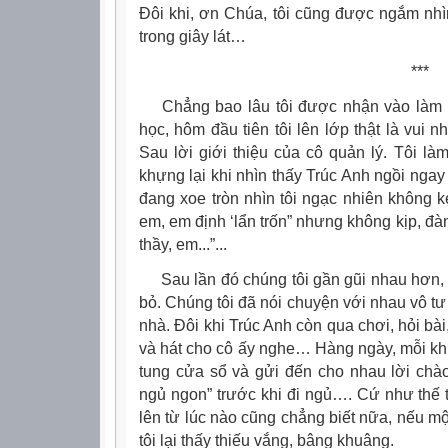
Đôi khi, ơn Chúa, tôi cũng được ngắm nh
trong giây lát…
***
Chẳng bao lâu tôi được nhận vào làm g
học, hôm đầu tiên tôi lên lớp thật là vui n
Sau lời giới thiệu của cô quản lý. Tôi l
khựng lại khi nhìn thấy Trúc Anh ngồi nga
đang xoe tròn nhìn tôi ngạc nhiên không k
em, em định ‘lẩn trốn” nhưng không kịp, đ
thầy, em...”...
Sau lần đó chúng tôi gần gũi nhau hơn,
bỏ. Chúng tôi đã nói chuyện với nhau vô t
nhà. Đôi khi Trúc Anh còn qua chơi, hỏi bài,
và hát cho cô ấy nghe… Hàng ngày, mỗi khi
tung cửa sổ và gửi đến cho nhau lời chào
ngủ ngon” trước khi đi ngủ…. Cứ như thế 
lên từ lúc nào cũng chẳng biết nữa, nếu m
tôi lại thấy thiếu vắng, bâng khuâng.