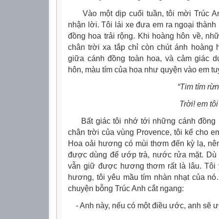
Vào một dịp cuối tuần, tôi mời Trúc An
nhận lời. Tôi lái xe đưa em ra ngoại thàn
đồng hoa trải rộng. Khi hoàng hôn về, nhữ
chân trời xa tắp chỉ còn chút ánh hoàng 
giữa cánh đồng toàn hoa, và cảm giác 
hôn, màu tím của hoa như quyện vào em tuyệt
“Tim tím rừng hoa, ti
Trời! em tôi tím cả đ
Bất giác tôi nhớ tới những cánh đồng h
chân trời của vùng Provence, tôi kể cho e
Hoa oải hương có mùi thơm đến kỳ lạ, nên
được dùng để ướp trà, nước rửa mặt. Dù c
vẫn giữ được hương thơm rất là lâu. Tôi
hương, tôi yêu mầu tím nhàn nhạt của nó
chuyện bỗng Trúc Anh cắt ngang:
- Anh này, nếu có một điều ước, anh sẽ ư