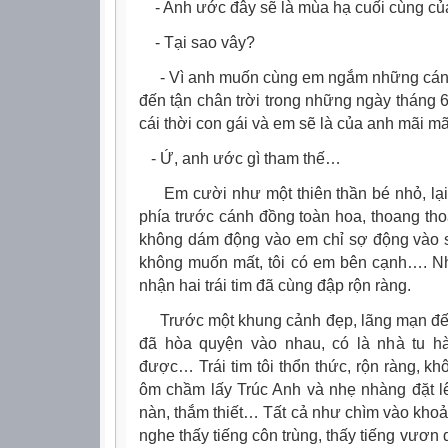
- Anh ước đây sẽ là mùa hạ cuối cùng củ
- Tại sao vây?
- Vì anh muốn cùng em ngắm những cánh
đến tận chân trời trong những ngày tháng 
cái thời con gái và em sẽ là của anh mãi mã
- Ứ, anh ước gì tham thế…
Em cười như một thiên thần bé nhỏ, lại 
phía trước cánh đồng toàn hoa, thoang th
không dám động vào em chỉ sợ động vào sẽ
không muốn mất, tôi có em bên cạnh…. Nh
nhận hai trái tim đã cùng đập rộn ràng.
Trước một khung cảnh đẹp, lãng mạn đế
đã hòa quyện vào nhau, có là nhà tu h
được… Trái tim tôi thổn thức, rộn ràng, k
ôm chầm lấy Trúc Anh và nhẹ nhàng đặt 
nàn, thắm thiết… Tất cả như chìm vào khoả
nghe thấy tiếng côn trùng, thấy tiếng vươn 