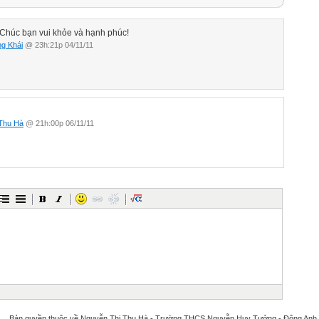
Chúc bạn vui khỏe và hạnh phúc!
g Khái
@ 23h:21p 04/11/11
Thu Hà
@ 21h:00p 06/11/11
quyền thuộc về Nguyễn Thị Thu Hà - Trường THCS Nguyễn Huy Tưởng - Đông Anh - Hà Nộ