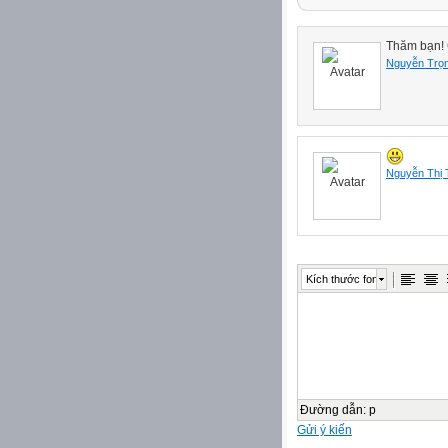
Thăm bạn! 
Nguyễn Trọn
Nguyễn Thị 
Kích thước font
Đường dẫn
:
p
Gửi ý kiến
Bản 