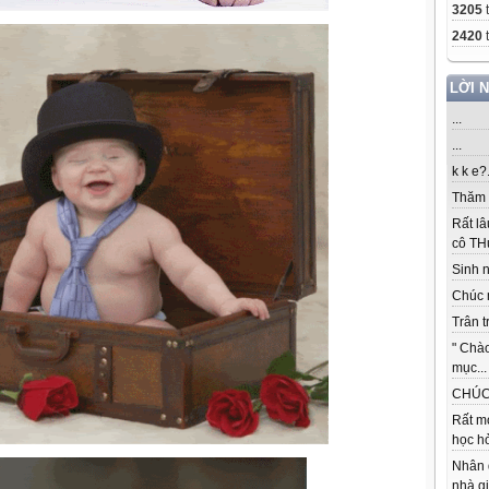
3205
2420
t
LỜI 
...
...
k k e?.
Thăm c
Rất lâ
cô THu
Sinh nh
Chúc 
Trân t
" Chà
mục...
CHÚC 
Rất m
học hỏ
Nhân 
nhà gi