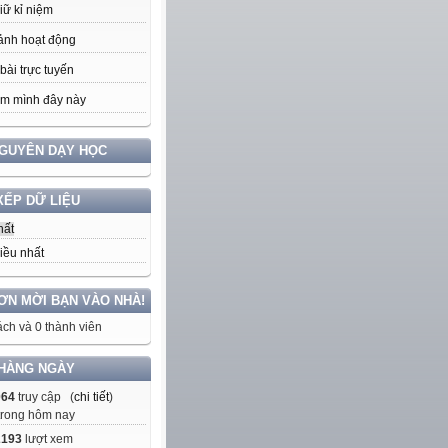
iữ kỉ niệm
ảnh hoạt động
bài trực tuyến
m mình đây này
NGUYÊN DẠY HỌC
XẾP DỮ LIỆU
hất
iều nhất
ƠN MỜI BẠN VÀO NHÀ!
ch và 0 thành viên
HÀNG NGÀY
064
truy cập (
chi tiết
)
trong hôm nay
2193
lượt xem