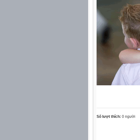
Số lượt thích:
0 người