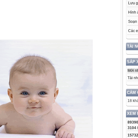
Lưu g
Hình 
Soạn 
Các e
TÀI 
SẮP 
Mới n
Tải nh
CẢM 
18 khá
XEM 
8939
3104
1573