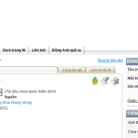
Dịch trang W
Liên kết
Đông Anh quê ta
>
Đưa tư liệu lên
ĐĂNG
Tên t
Cùng tác giả
Lịch sử tải về
Mật k
h
Ghi n
(
Tài liệu chưa được thẩm định
)
Nguồn:
Quên 
g Khái
(
trang riêng
)
-2011
THÔN
Giới 
Chia 