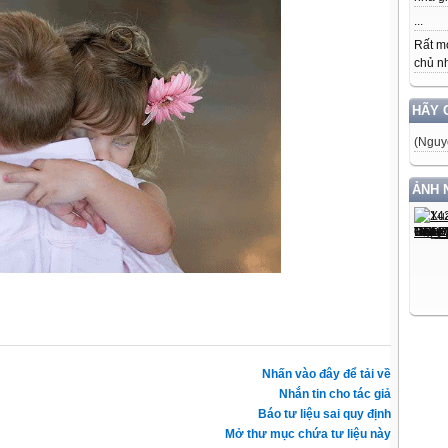
...
Rất m
chủ nh
HÃY 
(Nguy
ẢNH 
Nhấn vào đây để tải về
Nhắn tin cho tác giả
Báo tư liệu sai quy định
Mở thư mục chứa tư liệu này