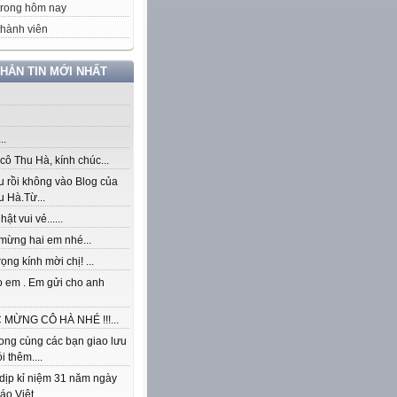
trong hôm nay
hành viên
NHẮN TIN MỚI NHẤT
..
ô Thu Hà, kính chúc...
u rồi không vào Blog của
 Hà.Từ...
ật vui vẻ......
mừng hai em nhé...
rọng kính mời chị! ...
o em . Em gửi cho anh
MỪNG CÔ HÀ NHÉ !!!...
ong cùng các bạn giao lưu
i thêm....
dịp kỉ niệm 31 năm ngày
áo Việt...