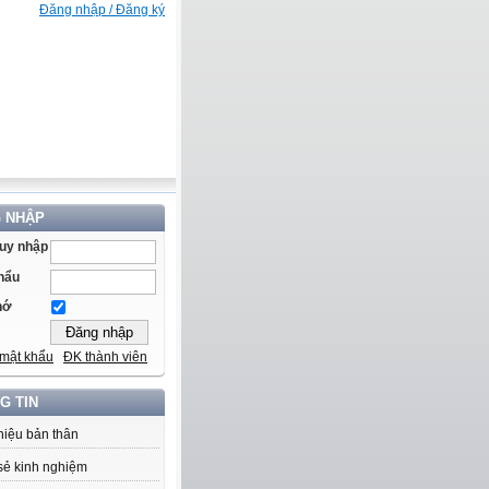
Đăng nhập / Đăng ký
 NHẬP
ruy nhập
hẩu
hớ
mật khẩu
ĐK thành viên
G TIN
thiệu bản thân
sẻ kinh nghiệm