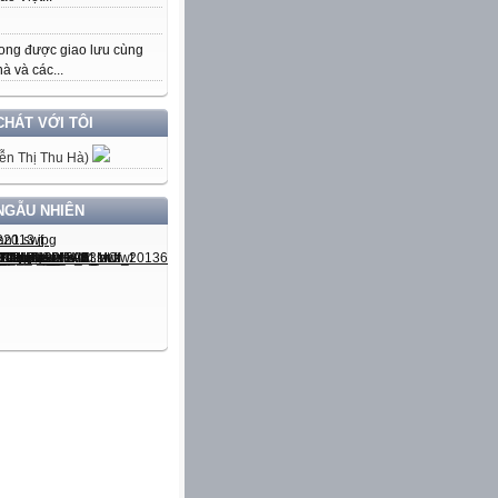
ong được giao lưu cùng
à và các...
CHÁT VỚI TÔI
ễn Thị Thu Hà)
NGẪU NHIÊN