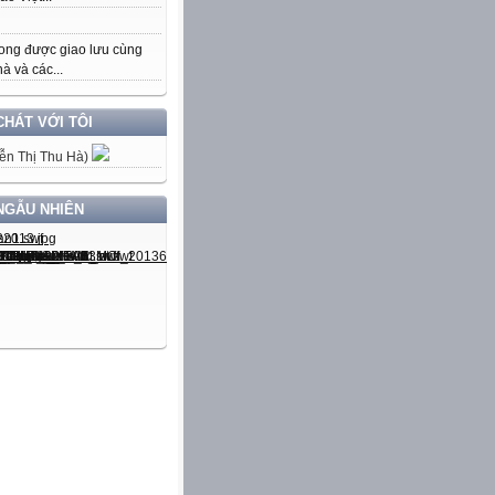
ong được giao lưu cùng
à và các...
CHÁT VỚI TÔI
ễn Thị Thu Hà)
NGẪU NHIÊN