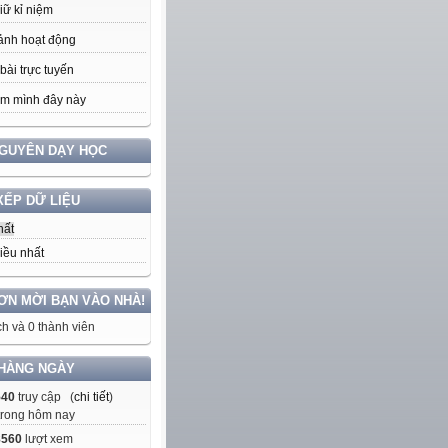
iữ kỉ niệm
ảnh hoạt động
bài trực tuyến
m mình đây này
NGUYÊN DẠY HỌC
XẾP DỮ LIỆU
hất
iều nhất
ƠN MỜI BẠN VÀO NHÀ!
h và 0 thành viên
HÀNG NGÀY
540
truy cập (
chi tiết
)
trong hôm nay
8560
lượt xem