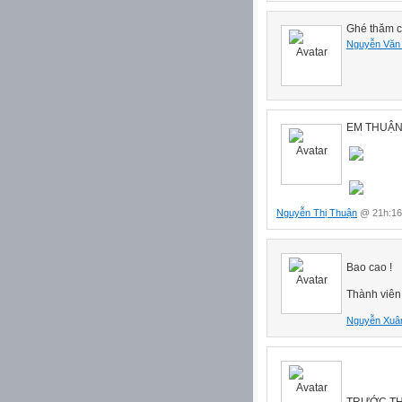
Ghé thăm c
Nguyễn Văn
EM THUẬN
Nguyễn Thị Thuận
@ 21h:16
Bao cao !
Thành viên 
Nguyễn Xuâ
TRƯỚC TH