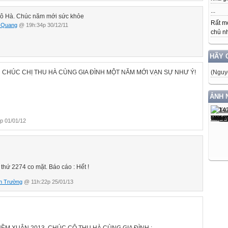
...
ô Hà. Chúc năm mới sức khỏe
Rất m
 Quang
@ 19h:34p 30/12/11
chủ nh
HÃY 
 CHÚC CHỊ THU HÀ CÙNG GIA ĐÌNH MỘT NĂM MỚI VẠN SỰ NHƯ Ý!
(Nguy
ẢNH 
p 01/01/12
thứ 2274 co mặt. Báo cáo : Hết !
n Trường
@ 11h:22p 25/01/13
ỀM XUÂN 2013, CHÚC CÔ THU HÀ CÙNG GIA ĐÌNH :