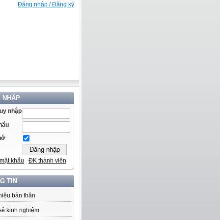
Đăng nhập / Đăng ký
 NHẬP
ruy nhập
hẩu
hớ
mật khẩu
ĐK thành viên
G TIN
thiệu bản thân
sẻ kinh nghiệm