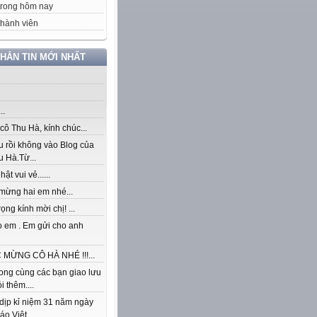
trong hôm nay
hành viên
NHẮN TIN MỚI NHẤT
..
ô Thu Hà, kính chúc...
u rồi không vào Blog của
 Hà.Từ...
ật vui vẻ......
mừng hai em nhé...
rọng kính mời chị! ...
o em . Em gửi cho anh
MỪNG CÔ HÀ NHÉ !!!...
ong cùng các bạn giao lưu
i thêm....
dịp kỉ niệm 31 năm ngày
áo Việt...