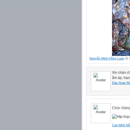
Nguyễn Minh Hồng Loan
@ 0
Xin chào c
ấm áp, hạn
Dau Xuan M
Chúc Giáng
Cao Minh M