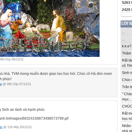
5263
2420
t
LỜI 
...
...
k k e?.
Thăm c
9h:01p 06/12/11
Rất lâ
cô THu
Sinh nh
hủ nhà. TVM mong muốn được giao lưu học hỏi. Chúc cô Hà đón noen
h phúc!
Chúc 
ai
@ 08h:20p 07/12/11
Trân t
" Chà
mục...
CHÚC 
 Sinh an lành và hạnh phúc
Rất m
học hỏ
Nhân 
ẫn
@ 12h:46p 20/12/11
nhà gi