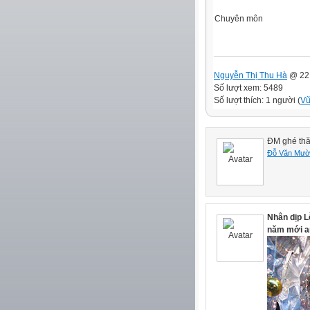
Chuyên môn
Nguyễn Thị Thu Hà
@ 22:
Số lượt xem: 5489
Số lượt thích: 1 người (
Vũ
ĐM ghé thă
Đỗ Văn Mườ
Nhân dịp L
năm mới a