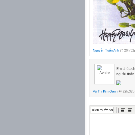
Nguyễn Tuấn Anh
@ 20h:32p
Em chúc ch
người thân
Vũ Thị Kim Oanh
@ 22h:37p 
Kích thước font