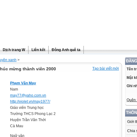
Dịch trang W
Liên kết
Đông Anh quê ta
uyên xanh
>
ĐĂNG
húc mừng thành viên 2000
Tạo bài viết mới
Tên t
Mật k
Phạm Văn May
Ghi n
Nam
may77@yaho.com.vn
Quên 
http://violet.vn/may1977/
Giáo viên Trung học
THÔN
Trường THCS Phong Lạc 2
Huyện Trần Văn Thới
Giới 
Cà Mau
Chia 
Ngữ văn