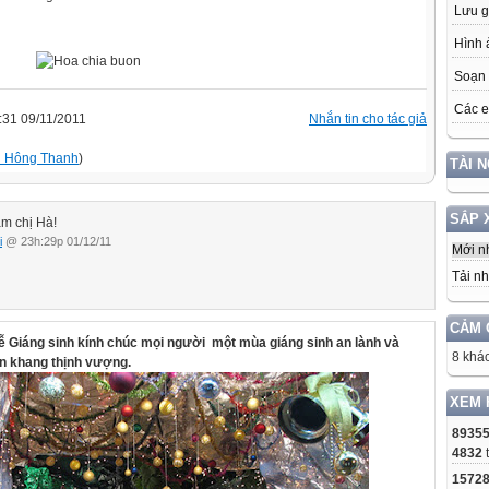
Lưu g
Hình 
Soạn 
Các e
31 09/11/2011
Nhắn tin cho tác giả
 Hông Thanh
)
TÀI 
SẮP 
m chị Hà!
i
@ 23h:29p 01/12/11
Mới n
Tải nh
CẢM 
ễ Giáng sinh kính chúc mọi người một mùa giáng sinh an lành và
8 khác
n khang thịnh vượng.
XEM 
8935
4832
1572