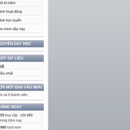
iữ kỉ niệm
ảnh hoạt động
bài trực tuyến
m mình đây này
NGUYÊN DẠY HỌC
XẾP DỮ LIỆU
hất
iều nhất
ƠN MỜI BẠN VÀO NHÀ!
h và 0 thành viên
HÀNG NGÀY
955
truy cập (
chi tiết
)
trong hôm nay
7960
lượt xem