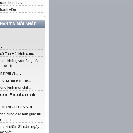
trong hôm nay
hành viên
NHẮN TIN MỚI NHẤT
..
ô Thu Hà, kính chúc...
u rồi không vào Blog của
 Hà.Từ...
ật vui vẻ......
mừng hai em nhé...
rọng kính mời chị! ...
o em . Em gửi cho anh
MỪNG CÔ HÀ NHÉ !!!...
ong cùng các bạn giao lưu
i thêm....
dịp kỉ niệm 31 năm ngày
áo Việt...