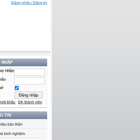
Đăng nhập / Đăng ký
 NHẬP
ruy nhập
hẩu
hớ
mật khẩu
ĐK thành viên
G TIN
thiệu bản thân
sẻ kinh nghiệm