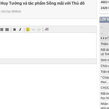
4663
Huy Tưởng và tác phẩm Sống mãi với Thủ đô
2420
t
11h:21p 28/06/11
LỜI 
...
...
k k e?.
Thăm c
Rất lâ
cô THu
Sinh nh
Chúc 
Trân t
" Chà
mục...
CHÚC 
Rất m
học hỏ
Nhân 
nhà gi