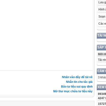
Lưu g
Hình 
Soạn 
Các e
TÀI 
SẮP 
Mới n
Tải nh
CẢM 
Nhấn vào đây để tải về
3 khác
Nhắn tin cho tác giả
Báo tư liệu sai quy định
XEM 
Mở thư mục chứa tư liệu này
8934
4247
1572