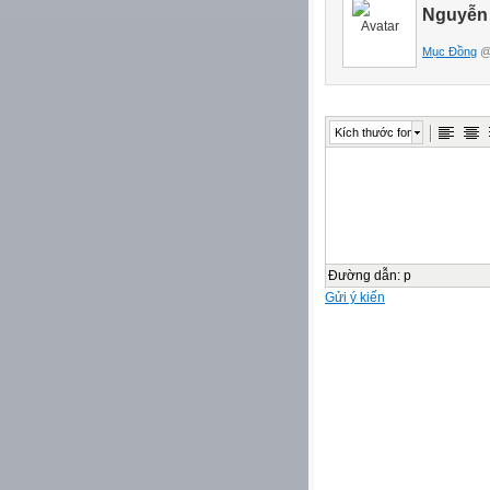
Nguyễn 
Mục Đồng
@ 
Kích thước font
Đường dẫn
:
p
Gửi ý kiến