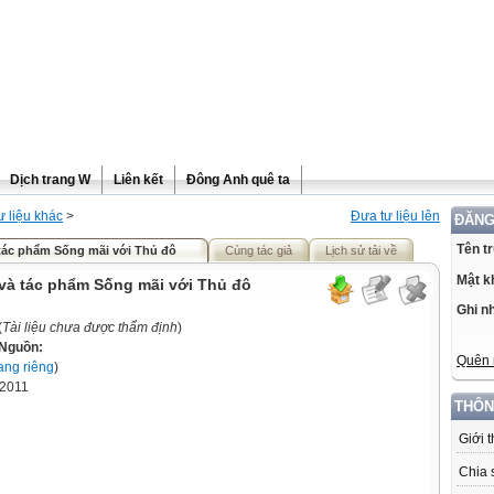
Dịch trang W
Liên kết
Đông Anh quê ta
ư liệu khác
>
Đưa tư liệu lên
ĐĂNG
Tên t
ác phẩm Sống mãi với Thủ đô
Cùng tác giả
Lịch sử tải về
Mật k
à tác phẩm Sống mãi với Thủ đô
Ghi n
(
Tài liệu chưa được thẩm định
)
Nguồn:
Quên 
rang riêng
)
-2011
THÔN
Giới 
Chia 