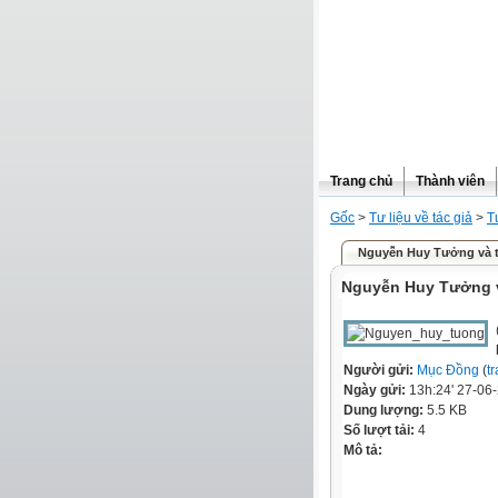
Trang chủ
Thành viên
Gốc
>
Tư liệu về tác giả
>
T
Nguyễn Huy Tưởng và t
Nguyễn Huy Tưởng v
Người gửi:
Mục Đồng
(
t
Ngày gửi:
13h:24' 27-06
Dung lượng:
5.5 KB
Số lượt tải:
4
Mô tả: