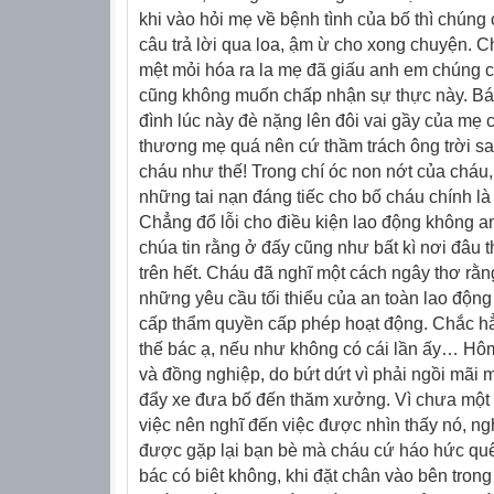
khi vào hỏi mẹ về bệnh tình của bố thì chún
câu trả lời qua loa, ậm ừ cho xong chuyện. 
mệt mỏi hóa ra la mẹ đã giấu anh em chúng c
cũng không muốn chấp nhận sự thực này.
Bá
đình lúc này đè nặng lên đôi vai gầy của mẹ
thương mẹ quá nên cứ thầm trách ông trời sao 
cháu như thế! Trong chí óc non nớt của chá
những tai nạn đáng tiếc cho bố cháu chính l
Chẳng đổ lỗi cho điều kiện lao động không a
chúa tin rằng ở đấy cũng như bất kì nơi đâu t
trên hết. Cháu đã nghĩ một cách ngây thơ r
những yêu cầu tối thiểu của an toàn lao độn
cấp thẩm quyền cấp phép hoạt động. Chắc h
thế bác ạ, nếu như không có cái lần ấy…
Hôm
và đồng nghiệp, do bứt dứt vì phải ngồi mãi
đẩy xe đưa bố đến thăm xưởng. Vì chưa một 
việc nên nghĩ đến việc được nhìn thấy nó, ng
được gặp lại bạn bè mà cháu cứ háo hức qu
bác có biêt không, khi đặt chân vào bên tron