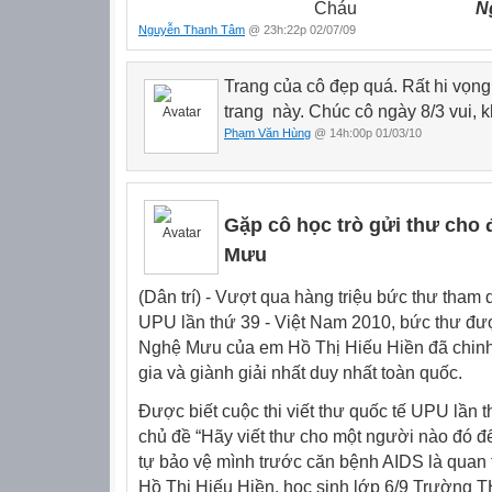
Cháu
Ng
Nguyễn Thanh Tâm
@ 23h:22p 02/07/09
Trang của cô đẹp quá. Rất hi vọn
trang này. Chúc cô ngày 8/3 vui, 
Phạm Văn Hùng
@ 14h:00p 01/03/10
Gặp cô học trò gửi thư cho
Mưu
(Dân trí) - Vượt qua hàng triệu bức thư tham d
UPU lần thứ 39 - Việt Nam 2010, bức thư đư
Nghệ Mưu của em Hồ Thị Hiếu Hiền đã chin
gia và giành giải nhất duy nhất toàn quốc.
Được biết cuộc thi viết thư quốc tế UPU lần 
chủ đề “Hãy viết thư cho một người nào đó để 
tự bảo vệ mình trước căn bệnh AIDS là quan 
Hồ Thị Hiếu Hiền, học sinh lớp 6/9 Trường