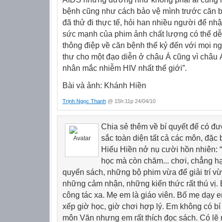
bệnh cũng như cách bảo vệ mình trước căn 
đã thử đi thực tế, hỏi han nhiều người để nhậ
sức mạnh của phim ảnh chất lượng có thể dễ
thông điệp về căn bệnh thế kỷ đến với mọi ng
thư cho một đạo diễn ở châu Á cũng vì châu 
nhân mắc nhiễm HIV nhất thế giới”.
Bài và ảnh:
Khánh Hiền
Trịnh Ngọc Thanh
@ 15h:11p 24/04/10
Chia sẻ thêm về bí quyết để có đư
sắc toàn diện tất cả các môn, đặc 
Hiếu Hiền nở nụ cười hồn nhiên:
học mà còn chăm... chơi, chẳng 
quyển sách, những bộ phim vừa để giải trí v
những cảm nhận, những kiến thức rất thú vị. 
công tác xa. Mẹ em là giáo viên. Bố mẹ dạy em
xếp giờ học, giờ chơi hợp lý. Em không có bí 
môn Văn nhưng em rất thích đọc sách. Có lẽ