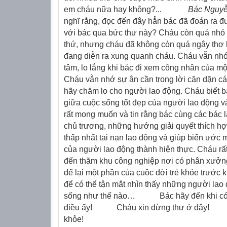
em cháu nữa hay không?...
Bác Nguyễn
nghĩ rằng, đọc đến đây hẳn bác đã đoán ra 
với bác qua bức thư này? Cháu còn quá nhỏ 
thứ, nhưng cháu đã không còn quá ngây thơ 
đang diễn ra xung quanh cháu. Cháu vẫn nh
tâm, lo lắng khi bác đi xem công nhân của mộ
Cháu vẫn nhớ sự ân cần trong lời căn dặn cá
hãy chăm lo cho người lao động. Cháu biết bá
giữa cuộc sống tốt đẹp của người lao động v
rất mong muốn và tin rằng bác cùng các bác 
chủ trương, những hướng giải quyết thích h
thấp nhất tai nạn lao động và giúp biến ước 
của người lao động thành hiện thực. Cháu rấ
đến thăm khu công nghiệp nơi có phân xưởng
để lại một phần của cuộc đời trẻ khỏe trước k
để có thể tận mắt nhìn thấy những người la
sống như thế nào…
Bác hãy đến khi c
điều ấy!
Cháu xin dừng thư ở đây!
khỏe!