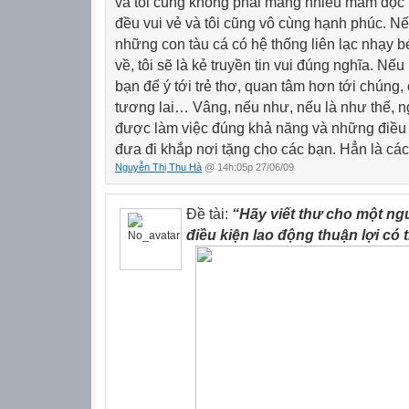
và tôi cũng không phải mang nhiều mầm độc 
đều vui vẻ và tôi cũng vô cùng hạnh phúc. Nế
những con tàu cá có hệ thống liên lạc nhạy 
về, tôi sẽ là kẻ truyền tin vui đúng nghĩa. Nếu 
bạn để ý tới trẻ thơ, quan tâm hơn tới chúng,
tương lai… Vâng, nếu như, nếu là như thế, n
được làm việc đúng khả năng và những điều t
đưa đi khắp nơi tặng cho các bạn. Hẳn là c
Nguyễn Thị Thu Hà
@ 14h:05p 27/06/09
Đề tài:
“Hãy viết thư cho một ngư
điều kiện lao động thuận lợi có 