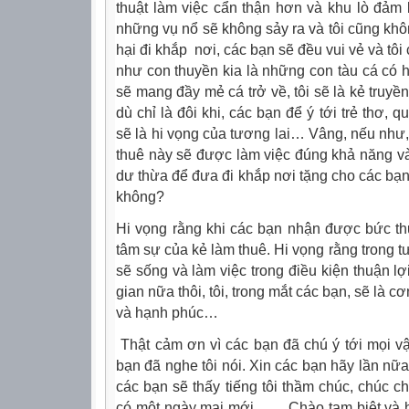
thuật làm việc cẩn thận hơn và khu lò đảm 
những vụ nổ sẽ không sảy ra và tôi cũng k
hại đi khắp
nơi, các bạn sẽ đều vui vẻ và tô
như con thuyền kia là những con tàu cá có h
sẽ mang đầy mẻ cá trở về, tôi sẽ là kẻ truyề
dù chỉ là đôi khi, các bạn để ý tới trẻ thơ,
sẽ là hi vọng của tương lai… Vâng, nếu như,
thuê này sẽ được làm việc đúng khả năng và 
dư thừa để đưa đi khắp nơi tặng cho các bạn
không?
Hi vọng rằng khi các bạn nhận được bức th
tâm sự của kẻ làm thuê. Hi vọng rằng trong t
sẽ sống và làm việc trong điều kiện thuận lợi
gian nữa thôi, tôi, trong mắt các bạn, sẽ là c
và hạnh phúc…
Thật cảm ơn vì các bạn đã chú ý tới mọi v
bạn đã nghe tôi nói. Xin các bạn hãy lần nữa
các bạn sẽ thấy tiếng tôi thầm chúc, chúc ch
có một ngày mai mới.
Chào tạm biệt và h