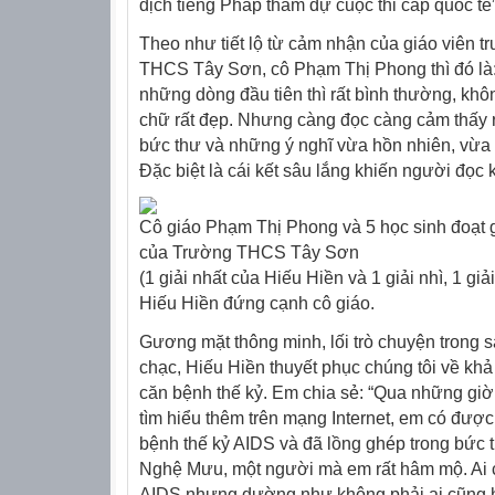
dịch tiếng Pháp tham dự cuộc thi cấp quốc tế”
Theo như tiết lộ từ cảm nhận của giáo viên 
THCS Tây Sơn, cô Phạm Thị Phong thì đó là:
những dòng đầu tiên thì rất bình thường, kh
chữ rất đẹp. Nhưng càng đọc càng cảm thấy rấ
bức thư và những ý nghĩ vừa hồn nhiên, vừa s
Đặc biệt là cái kết sâu lắng khiến người đọc 
Cô giáo Phạm Thị Phong và 5 học sinh đoạt 
của Trường THCS Tây Sơn
(1 giải nhất của Hiếu Hiền và 1 giải nhì, 1 giả
Hiếu Hiền đứng cạnh cô giáo.
Gương mặt thông minh, lối trò chuyện trong
chạc, Hiếu Hiền thuyết phục chúng tôi về khả
căn bệnh thế kỷ. Em chia sẻ: “Qua những giờ
tìm hiểu thêm trên mạng Internet, em có được
bệnh thế kỷ AIDS và đã lồng ghép trong bức 
Nghệ Mưu, một người mà em rất hâm mộ. Ai c
AIDS nhưng dường như không phải ai cũng h