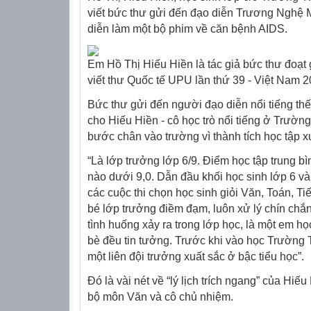
viết bức thư gửi đến đạo diễn Trương Nghệ
diễn làm một bộ phim về căn bệnh AIDS.
Em Hồ Thị Hiếu Hiền là tác giả bức thư đoạt g
viết thư Quốc tế UPU lần thứ 39 - Việt Nam 2
Bức thư gửi đến người đạo diễn nổi tiếng thế 
cho Hiếu Hiền - cô học trò nổi tiếng ở Trườ
bước chân vào trường vì thành tích học tập x
“
Là lớp trưởng lớp 6/9. Điểm học tập trung b
nào dưới 9,0. Dẫn đầu khối học sinh lớp 6 và l
các cuộc thi chọn học sinh giỏi Văn, Toán, Ti
bé lớp trưởng điềm đạm, luôn xử lý chín chắ
tình huống xảy ra trong lớp học, là một em họ
bè đều tin tưởng. Trước khi vào học Trường
một liên đội trưởng xuất sắc ở bậc tiểu học
”.
Đó là vài nét về “lý lịch trích ngang” của Hiế
bộ môn Văn và cô chủ nhiệm.