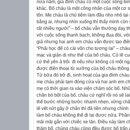
nửa năm, gia đình cháu có một cuộc sống bì
khác. Bố cháu là một công nhân của một cơ 
tôn. Mẹ cháu là chủ tiệm làm đầu nho nhỏ tại 
bằng ai, nhưng nhìn xuống thì thấy mình cò
rất nhiều người” – bố cháu vẫn thường dạy t
với cuộc sống thanh bạch, không đua đòi, vòi
giả nhưng hai anh em cháu vẫn được tạo điều 
“Phải học để có cái vốn cho tương lai” – chá
mạc và giản dị như thế của bố cháu. Có lẽ c
cứ thế yên ả trôi
đi nếu như không có một ng
được điện thoại từ xưởng của bố cháu thông b
Từ bữa đó trở đi, sinh hoạt của gia đình cháu
mẹ cháu phải tạm đóng cửa và hai anh em ch
mẹ có thời gian ra vào viện chăm sóc bố. Nhữ
chân bó bột của bố, cháu cứ nghĩ rồi nó sẽ lại
thể bước những bước nhanh nhẹn, vững chãi
lẽ vết nứt gãy ở chân thì đã liền nhưng chín
làm bố cháu không thể đi lại được nữa. Phần 
mãi mãi gắn với chiêc xe lăn. Điều này làm ch
thăm bố, chúng cháu cũng đều được bố trấn a