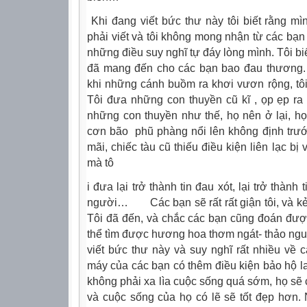
Khi đang viết bức thư này tôi biết rằng mìn
phải viết và tôi không mong nhận từ các bạn 
những điều suy nghĩ tự đáy lòng mình. Tôi biế
đã mang đến cho các bạn bao đau thương.
khi những cánh buồm ra khơi vươn rộng, tôi 
Tôi đưa những con thuyền cũ kĩ , ọp ẹp ra
những con thuyền như thế, họ nên ở lại, họ
cơn bão
phũ phàng nổi lên không định trước
mãi, chiếc tàu cũ thiếu điều kiện liên lạc b
mà tô
i đưa lại trở thành tin đau xót, lại trở thành
người…
Các bạn sẽ rất rất giận tôi, và k
Tôi đã đến, và chắc các bạn cũng đoán được
thể tìm được hương hoa thơm ngát- thảo ngu
viết bức thư này và suy nghĩ rất nhiều về
máy của các bạn có thêm điều kiện bảo hộ 
không phải xa lìa cuộc sống quá sớm, họ sẽ c
và cuộc sống của họ có lẽ sẽ tốt đẹp hơn.