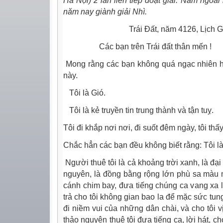
Hà Nội) 2 lần liên tiếp đoạt giải. Năm ngoái
năm nay giành giải Nhì.
Trái Đất, năm 4126, Lịch G
Các bạn trên Trái đất thân mến !
Mong rằng các bạn không quá ngạc nhiên h
này.
Tôi là Gió.
Tôi là kẻ truyền tin trung thành và tận tuỵ.
Tôi đi khắp nơi nơi, đi suốt đêm ngày, tôi thấy 
Chắc hẳn các bạn đều không biết rằng: Tôi là
N
gười thuê tôi là cả khoảng trời xanh, là đại
nguyên, là đồng bằng rộng lớn phù sa màu 
cánh chim bay, đưa tiếng chúng ca vang xa 
trả cho tôi không gian bao la để mặc sức tun
đi niềm vui của những dân chài, và cho tôi v
thảo nguyên thuê tôi đưa tiếng ca, lời hát, c