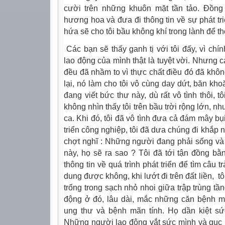
cười trên những khuôn mặt tần tảo. Đồng
hương hoa và đưa đi thông tin về sự phát tr
hứa sẽ cho tôi bầu không khí trong lành để tho
Các bạn sẽ thấy ganh tị với tôi đấy, vì chín
lao động của mình thật là tuyệt vời. Nhưng 
đều đã nhầm to vì thực chất điều đó đã kh
lại, nó làm cho tôi vô cùng day dứt, băn kho
đang viết bức thư này, dù rất vô tình thôi, t
không nhìn thấy tôi trên bầu trời rộng lớn, n
ca. Khi đó, tôi đã vô tình đưa cả đám mây bụ
triển công nghiệp, tôi đã dưa chúng đi khắp nơ
chợt nghĩ : Những người đang phải sống và
này, họ sẽ ra sao ? Tôi đã tới tận đồng bằ
thông tin về quá trình phát triển để tìm câu t
dung được không, khi lướt đi trên đất liền,
tô
trống trong sạch nhỏ nhoi giữa trập trùng t
động ở đó, lâu dài, mắc những căn bệnh m
ung thư và bệnh mãn tính. Họ dần kiệt s
Những người lao động vắt sức mình và gục 