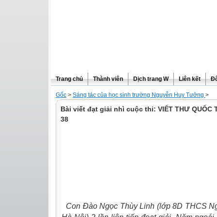
Trang chủ
Thành viên
Dịch trang W
Liên kết
Đô
Gốc
>
Sáng tác của học sinh trường Nguyễn Huy Tưởng
>
Bài viết đạt giải nhì cuộc thi: VIẾT THƯ QUỐ
38
Con Đào Ngọc Thùy Linh (lớp 8D THCS N