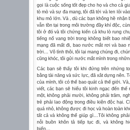
gọi là cuộc sống tốt đẹp cho họ và cho cả gia
tò mò và sự đa mang, tôi đã tới và len lỏi v
khu mỏ lớn. Và , dù các bạn không hề nhận biết
vẫn tồn tại trong môi trường đầy khí độc, cù
tôi ở đó và tôi chứng kiến cả khu lò rung c
tiếng nổ vang trời trong không biết bao nh
mạng đã mất đi, bao nước mắt rơi và bao n
trời… Vô tình thôi, tôi lại mang chúng đi, chún
cũng khóc, tôi gửi nước mắt mình trong nh
Các bạn sẽ thấy tôi khi đứng trên nhứng t
bằng tài năng và sức lực, đã xât dựng nên. T
của mình, tôi có thể bao quát cả thế giới. V
viết, các bạn sẽ hiểu tôi kinh ngạc đến thế
một, không phải mười, không phải trăm, ngh
trẻ phải lao động trong điều kiện độc hại. 
quá nhỏ, không được đi học và hoàn toàn khôn
tất cả và không thể giúp gì…Tôi không phải
nỗi buồn khôn tả tiếp tục đi, và không hi
biển…