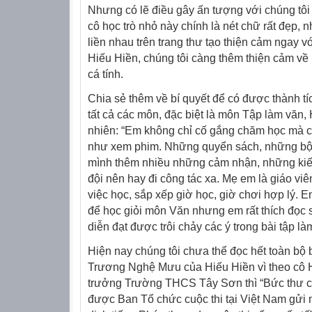
Nhưng có lẽ điều gây ấn tượng với chúng tôi
cô học trò nhỏ này chính là nét chữ rất đẹp, 
liền nhau trên trang thư tạo thiện cảm ngay 
Hiếu Hiền, chúng tôi càng thêm thiện cảm về 
cá tính.
Chia sẻ thêm về bí quyết để có được thành tí
tất cả các môn, đặc biệt là môn Tập làm văn
nhiên: “Em không chỉ cố gắng chăm học mà c
như xem phim. Những quyển sách, những bộ p
mình thêm nhiều những cảm nhận, những kiến 
đội nên hay đi công tác xa. Mẹ em là giáo viê
việc học, sắp xếp giờ học, giờ chơi hợp lý. E
để học giỏi môn Văn nhưng em rất thích đọc
diễn đạt được trôi chảy các ý trong bài tập là
Hiện nay chúng tôi chưa thể đọc hết toàn bộ
Trương Nghệ Mưu của Hiếu Hiền vì theo cô H
trưởng Trường THCS Tây Sơn thì “Bức thư c
được Ban Tổ chức cuộc thi tại Việt Nam gửi