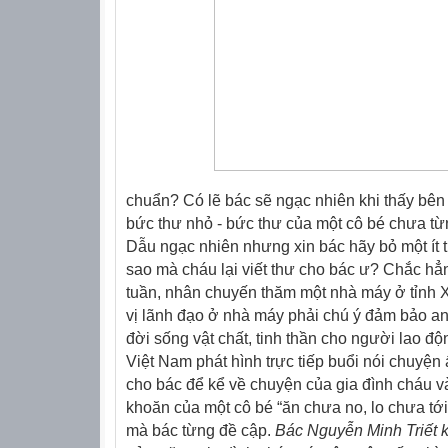
chuẩn? Có lẽ bác sẽ ngạc nhiên khi thấy bên 
bức thư nhỏ - bức thư của một cô bé chưa t
Dẫu ngạc nhiên nhưng xin bác hãy bỏ một ít t
sao mà cháu lại viết thư cho bác ư? Chắc hẳ
tuần, nhân chuyến thăm một nhà máy ở tỉnh X
vị lãnh đạo ở nhà máy phải chú ý đảm bảo an
đời sống vật chất, tinh thần cho người lao độ
Việt Nam phát hình trực tiếp buổi nói chuyện 
cho bác để kể về chuyện của gia đình cháu 
khoăn của một cô bé “ăn chưa no, lo chưa tớ
mà bác từng đề cập.
Bác Nguyễn Minh Triết 