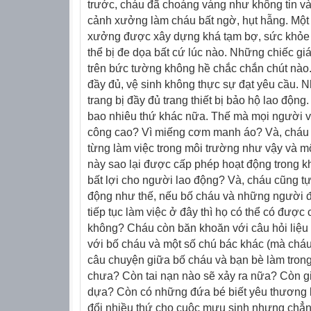
trước, cháu đã choáng váng như không tin v
cảnh xưởng làm cháu bất ngờ, hụt hẫng. Một
xưởng được xây dựng khá tạm bợ, sức khỏe 
thể bị đe dọa bất cứ lúc nào. Những chiếc g
trên bức tường không hề chắc chắn chút nào
đầy đủ, vệ sinh không thực sự đạt yêu cầu.
trang bị đầy đủ trang thiết bị bảo hộ lao động.
bao nhiêu thứ khác nữa. Thế mà mọi người vẫ
công cao? Vì miếng cơm manh áo? Và, cháu tự
từng làm việc trong môi trường như vậy và m
này sao lại được cấp phép hoạt động trong kh
bất lợi cho người lao động? Và, cháu cũng tự 
động như thế, nếu bố cháu và những người 
tiếp tục làm việc ở đây thì họ có thể có được
không? Cháu còn băn khoăn với câu hỏi liệu 
với bố cháu và một số chú bác khác (mà cháu
câu chuyện giữa bố cháu và bạn bè làm trong
chưa? Còn tai nạn nào sẽ xảy ra nữa? Còn gi
dựa? Còn có những đứa bé biết yêu thương 
đổi nhiều thứ cho cuộc mưu sinh nhưng chẳn