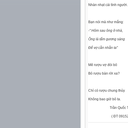
Nhàn nhạt cái tình người.
Bạn nói mà như mắng:
-" Hôm sau ông ở nhà,
Ông là tấm gương sáng
Để vợ cằn nhằn ta"
Mê rượu vợ đòi bỏ
Bỏ rượu bàn rời xa?
Chỉ có rượu chung thủy
Không bao giờ bỏ ta.
Trần Quốc Th
( ĐT 0915226