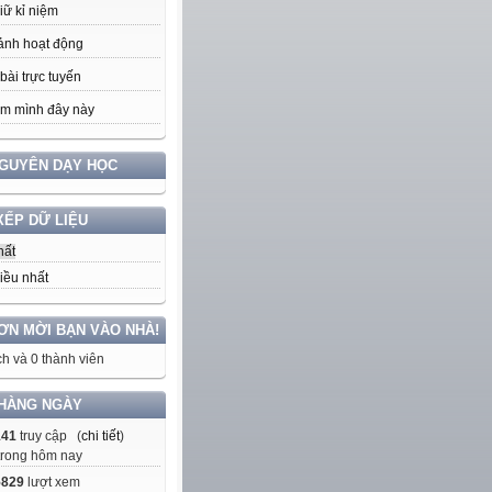
iữ kỉ niệm
ảnh hoạt động
bài trực tuyến
m mình đây này
NGUYÊN DẠY HỌC
XẾP DỮ LIỆU
hất
iều nhất
ƠN MỜI BẠN VÀO NHÀ!
h và 0 thành viên
HÀNG NGÀY
141
truy cập (
chi tiết
)
trong hôm nay
5829
lượt xem