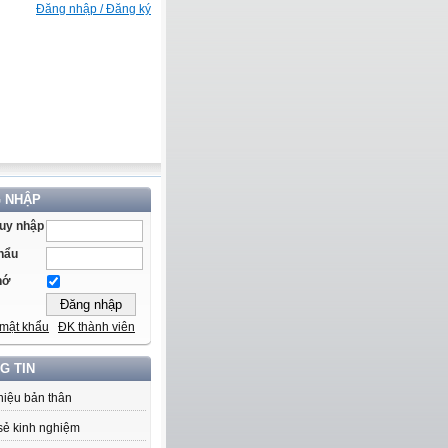
Đăng nhập / Đăng ký
 NHẬP
ruy nhập
hẩu
hớ
mật khẩu
ĐK thành viên
G TIN
thiệu bản thân
sẻ kinh nghiệm