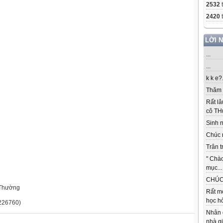
2532
2420
t
LỜI 
...
...
k k e?.
Thăm c
Rất lâ
cô THu
Sinh nh
Chúc 
Trân t
" Chà
mục...
CHÚC 
ường
Rất m
học hỏ
760)
Nhân 
nhà gi