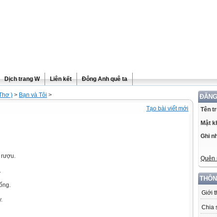
Dịch trang W
Liên kết
Đông Anh quê ta
Thơ )
>
Bạn và Tôi
>
ĐĂNG
Tạo bài viết mới
Tên t
Mật k
Ghi n
 rượu.
Quên 
.
THÔN
ống.
Giới 
.
Chia 