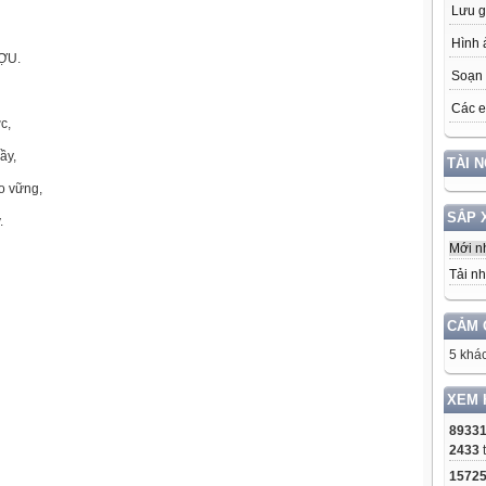
Lưu g
Hình 
ỢU.
Soạn 
Các e
c,
ầy,
TÀI 
o vững,
SẮP 
.
Mới n
Tải nh
CẢM 
5 khác
XEM 
8933
2433
1572