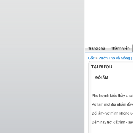
Trang chủ
Thành viên
Gốc
>
Vườn Thơ và Mộng (
TẠI RƯỢU.
ĐỐI ẨM
Phụ huynh biếu thầy chai
Vợ làm một đĩa nhắm đầy
Đối ẩm- vợ mình không u
Đêm nay trời đất tỉnh - say