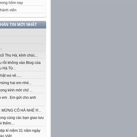
trong hôm nay
hành viên
NHẮN TIN MỚI NHẤT
..
ô Thu Hà, kính chúc...
u rồi không vào Blog của
 Hà.Từ...
ật vui vẻ......
mừng hai em nhé...
rọng kính mời chị! ...
o em . Em gửi cho anh
MỪNG CÔ HÀ NHÉ !!!...
ong cùng các bạn giao lưu
i thêm....
dịp kỉ niệm 31 năm ngày
áo Việt...