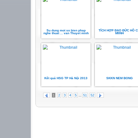
Su dung mot so bien phap
TÍCH HỢP ĐẠO ĐỨC HỒ C
nghe thuat ... van Thuyet minh
MIINH
Kết quả HSG TP Hà Nội 2013
SKKN NEM BONG
...
1
2
3
4
5
51
52