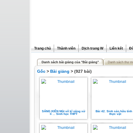
Trang chủ
Thành viên
Dịch trang W
Liên kết
Đô
Danh sách bài giảng của "Bài giảng"
Danh sách thư m
Gốc
>
Bài giảng
> (927 bài)
SÁNG KIẾN Một số kĩ năng xử
Bài 42. Sinh sản hữu tính
lí ... Sinh học THPT
thực vật