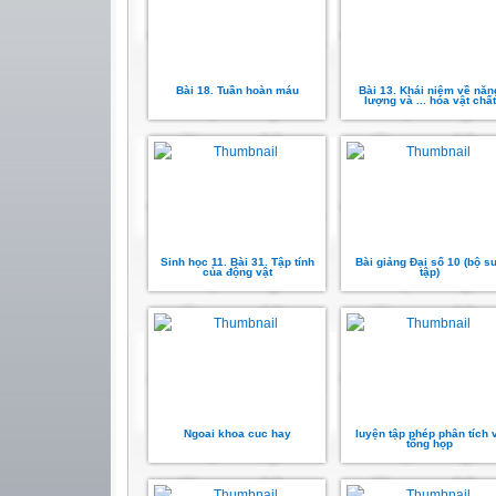
Bài 18. Tuần hoàn máu
Bài 13. Khái niệm về năn
lượng và ... hóa vật chất
Sinh học 11. Bài 31. Tập tính
Bài giảng Đại số 10 (bộ s
của động vật
tập)
Ngoai khoa cuc hay
luyện tập phép phân tích 
tổng họp