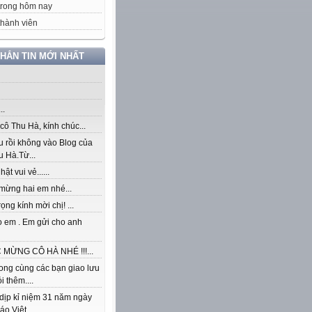
trong hôm nay
hành viên
NHẮN TIN MỚI NHẤT
..
ô Thu Hà, kính chúc...
u rồi không vào Blog của
 Hà.Từ...
ật vui vẻ......
mừng hai em nhé...
rọng kính mời chị! ...
o em . Em gửi cho anh
MỪNG CÔ HÀ NHÉ !!!...
ong cùng các bạn giao lưu
i thêm....
dịp kỉ niệm 31 năm ngày
áo Việt...