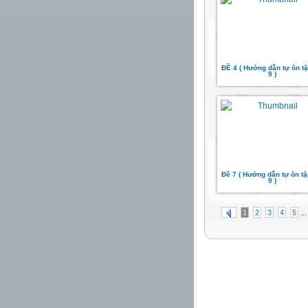
ĐỀ 4 ( Hướng dẫn tự ôn t
9 )
Đề 7 ( Hướng dẫn tự ôn t
9 )
...
1
2
3
4
5