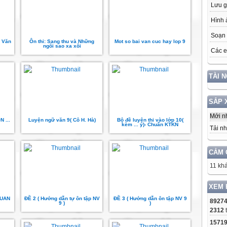
Lưu g
Hình 
Soạn 
n Văn
Ôn thi: Sang thu và Những
Mot so bai van cuc hay lop 9
ngôi sao xa xôi
Các e
TÀI 
SẮP 
Mới n
 ...
Luyện ngữ văn 9( Cô H. Hà)
Bộ đề luyện thi vào lớp 10(
kèm ... ý)- Chuẩn KTKN
Tải nh
CẢM 
11 khá
XEM 
LUAN
ĐỀ 2 ( Hướng dẫn tự ôn tập NV
ĐỀ 3 ( Hướng dẫn ôn tập NV 9
8927
9 )
)
2312
1571