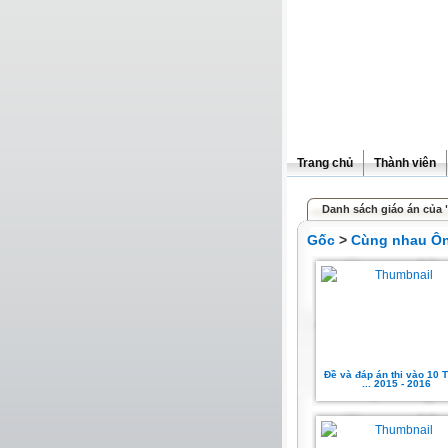
Trang chủ
Thành viên
Danh sách giáo án của 
Gốc
>
Cùng nhau Ôn 
Đề và đáp án thi vào 10 
... 2015 - 2016