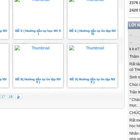
2376
2420
t
LỜI 
ập NV
ĐỀ 5 ( Hướng dẫn tự học NV 9
ĐỀ 6 ( Hướng dẫn tự ôn tập NV
)
9)
...
...
k k e?.
Thăm c
Rất lâ
cô THu
Sinh nh
ập NV
ĐỀ 8( Hướng dẫn tự ôn tập NV
ĐỀ 9( Hướng dẫn tự ôn tập NV
9 )
9 )
Chúc 
Trân t
17
18
" Chà
mục...
CHÚC 
Rất m
học hỏ
Nhân 
nhà gi