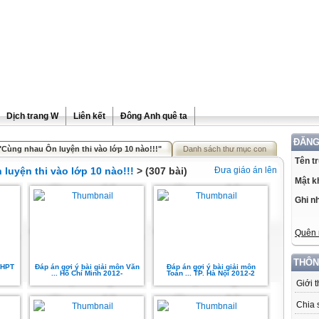
Dịch trang W
Liên kết
Đông Anh quê ta
ĐĂNG
"Cùng nhau Ôn luyện thi vào lớp 10 nào!!!"
Danh sách thư mục con
Tên t
luyện thi vào lớp 10 nào!!!
> (307 bài)
Đưa giáo án lên
Mật k
Ghi n
Quên 
THÔN
THPT
Đáp án gợi ý bài giải môn Văn
Đáp án gợi ý bài giải môn
... Hồ Chí Minh 2012-
Toán ... TP. Hà Nội 2012-2
Giới 
Chia 