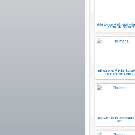
Đáp án gợi ý bài giải mô
... 10 TP. Hà Nội2012
ĐỀ VÀ GỢI Ý ĐÁP ÁN MÔN
10 THPT 2011-2012
ON VAO 10 PHAN NGHI 
XH