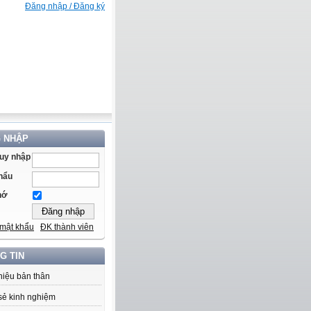
Đăng nhập / Đăng ký
 NHẬP
ruy nhập
hẩu
hớ
mật khẩu
ĐK thành viên
G TIN
thiệu bản thân
sẻ kinh nghiệm