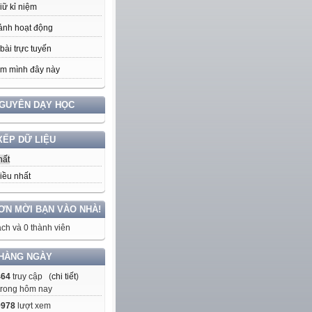
iữ kỉ niệm
ảnh hoạt động
bài trực tuyến
m mình đây này
NGUYÊN DẠY HỌC
XẾP DỮ LIỆU
hất
iều nhất
ƠN MỜI BẠN VÀO NHÀ!
ch và 0 thành viên
HÀNG NGÀY
464
truy cập (
chi tiết
)
trong hôm nay
9978
lượt xem