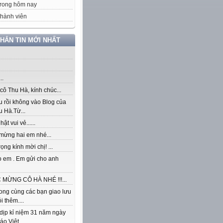
rong hôm nay
hành viên
NHẮN TIN MỚI NHẤT
..
ô Thu Hà, kính chúc...
u rồi không vào Blog của
 Hà.Từ...
ật vui vẻ......
mừng hai em nhé...
rọng kính mời chị! ...
o em . Em gửi cho anh
MỪNG CÔ HÀ NHÉ !!!...
ong cùng các bạn giao lưu
i thêm....
dịp kỉ niệm 31 năm ngày
áo Việt...