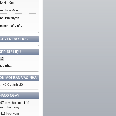
iữ kỉ niệm
ảnh hoạt động
bài trực tuyến
m mình đây này
NGUYÊN DẠY HỌC
XẾP DỮ LIỆU
hất
iều nhất
ƠN MỜI BẠN VÀO NHÀ!
h và 0 thành viên
HÀNG NGÀY
397
truy cập (
chi tiết
)
trong hôm nay
8413
lượt xem