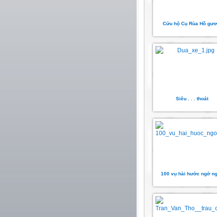
Cứu hộ Cụ Rùa Hồ gư
Siêu . . . thoát
100 vụ hài hước ngớ n