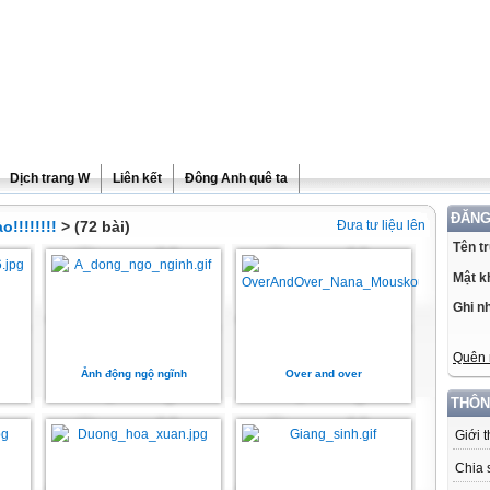
Dịch trang W
Liên kết
Đông Anh quê ta
ĐĂNG
o!!!!!!!!
> (72 bài)
Đưa tư liệu lên
Tên t
Mật k
Ghi n
Quên 
Ảnh động ngộ ngĩnh
Over and over
THÔN
Giới 
Chia 