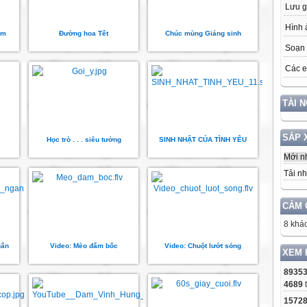
Lưu g
Hình 
ơm
Đường hoa Tết
Chúc mùng Giáng sinh
Soạn 
Các e
TÀI 
SẮP 
Học trò . . . siêu tưởng
SINH NHẬT CỦA TÌNH YÊU
Mới n
Tải nh
CẢM 
8 khác
gẩn
Video: Mèo đấm bốc
Video: Chuột lướt sóng
XEM 
8935
4689
1572