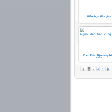
Biếm họa: Bàn giao
Vdeo Xiếc: Bắn cung b
chân
1
2
3
4