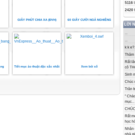
5116
t
2420
t
GIÂY PHÚT CHIA XA (ĐVH)
60 GIÂY CƯỜI NGẢ NGHIÊNG
LỜI 
...
...
k k e?.
Thăm c
Rất lâ
ằng
Tiết mục ảo thuật đặc sắc nhất
Xem bói số
cô THu
Sinh nh
Chúc 
Trân t
" Chà
mục...
CHÚC 
Rất m
học hỏ
Nhân 
nhà gi