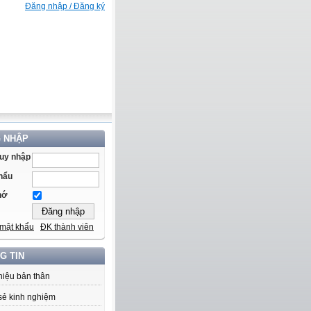
Đăng nhập / Đăng ký
 NHẬP
ruy nhập
hẩu
hớ
mật khẩu
ĐK thành viên
G TIN
thiệu bản thân
sẻ kinh nghiệm