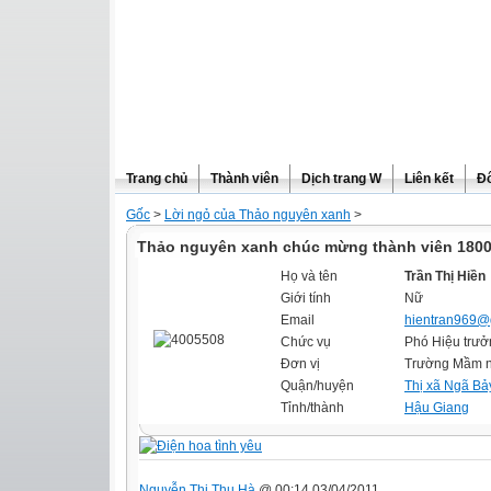
Trang chủ
Thành viên
Dịch trang W
Liên kết
Đô
Gốc
>
Lời ngỏ của Thảo nguyên xanh
>
Thảo nguyên xanh chúc mừng thành viên 180
Họ và tên
Trần Thị Hiền
Giới tính
Nữ
Email
hientran969@
Chức vụ
Phó Hiệu trưở
Đơn vị
Trường Mầm 
Quận/huyện
Thị xã Ngã Bả
Tỉnh/thành
Hậu Giang
Nguyễn Thị Thu Hà
@ 00:14 03/04/2011