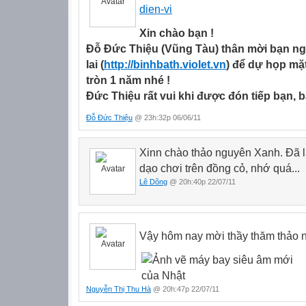
Xin chào bạn !
Đỗ Đức Thiệu (Vũng Tàu) thân mời bạn ng
lai (
http://binhbath.violet.vn
) để dự họp mặ
tròn 1 năm nhé !
Đức Thiệu rất vui khi được đón tiếp bạn, b
Đỗ Đức Thiệu
@ 23h:32p 06/06/11
Xinn chào thảo nguyên Xanh. Đã 
dạo chơi trên đồng cỏ, nhớ quá...
Lê Dõng
@ 20h:40p 22/07/11
Vậy hôm nay mời thầy thăm thảo 
Nguyễn Thị Thu Hà
@ 20h:47p 22/07/11