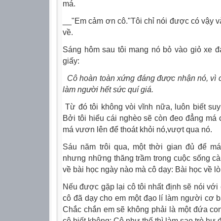
má.
__"Em cảm ơn cô."Tôi chỉ nói được có vậy và
về.
Sáng hôm sau tôi mang nó bỏ vào giỏ xe 
giấy:
Cô hoàn toàn xứng đáng được nhận nó, vì c
làm người hết sức quí giá.
Từ đó tôi không vòi vĩnh nữa, luôn biết suy
Bởi tôi hiểu cái nghèo sẽ còn đeo đẳng má c
má vươn lên để thoát khỏi nó,vượt qua nó.
Sáu năm trôi qua, một thời gian đủ để m
nhưng những thăng trầm trong cuộc sống càng
về bài học ngày nào mà cô dạy: Bài học về lò
Nếu được gặp lại cô tôi nhất định sẽ nói với
cô đã dạy cho em một đạo lí làm người cơ b
Chắc chắn em sẽ không phải là một đứa con
cô biết không: Cô như thế thì làm sao trò hư