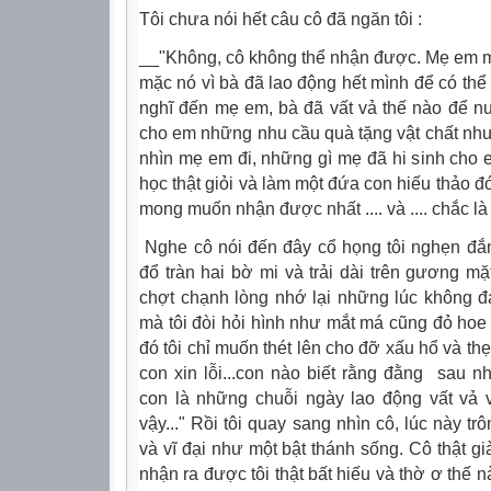
Tôi chưa nói hết câu cô đã ngăn tôi :
__"Không, cô không thể nhận được. Mẹ em 
mặc nó vì bà đã lao động hết mình để có t
nghĩ đến mẹ em, bà đã vất vả thế nào để nuô
cho em những nhu cầu quà tặng vật chất như
nhìn mẹ em đi, những gì mẹ đã hi sinh cho e
học thật giỏi và làm một đứa con hiếu thảo 
mong muốn nhận được nhất .... và .... chắc là
Nghe cô nói đến đây cổ họng tôi nghẹn đắng,
đổ tràn hai bờ mi và trải dài trên gương mặ
chợt chạnh lòng nhớ lại những lúc không
mà tôi đòi hỏi hình như mắt má cũng đỏ hoe n
đó tôi chỉ muốn thét lên cho đỡ xấu hổ và thẹ
con xin lỗi...con nào biết rằng đằng sau 
con là những chuỗi ngày lao động vất vả
vậy..." Rồi tôi quay sang nhìn cô, lúc này trô
và vĩ đại như một bật thánh sống. Cô thật gi
nhận ra được tôi thật bất hiếu và thờ ơ thế 