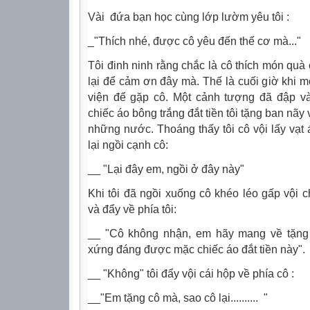
Vài đứa bạn học cùng lớp lườm yêu tôi :
_"Thích nhé, được cô yêu đến thế cơ mà..."
Tôi đinh ninh rằng chắc là cô thích món quà 
lại để cảm ơn đây mà. Thế là cuối giờ khi mọ
viện để gặp cô. Một cảnh tượng đã đập và
chiếc áo bông trắng đắt tiền tôi tặng ban nãy 
những nước. Thoáng thấy tôi cô vội lấy vạt 
lại ngồi cạnh cô:
__ "Lại đây em, ngồi ở đây này"
Khi tôi đã ngồi xuống cô khéo léo gấp vội c
và đẩy về phía tôi:
__ "Cô không nhận, em hãy mang về tặng
xứng đáng được mặc chiếc áo đắt tiền này".
__ "Không" tôi đẩy vội cái hộp về phía cô :
__"Em tặng cô mà, sao cô lại.......... "