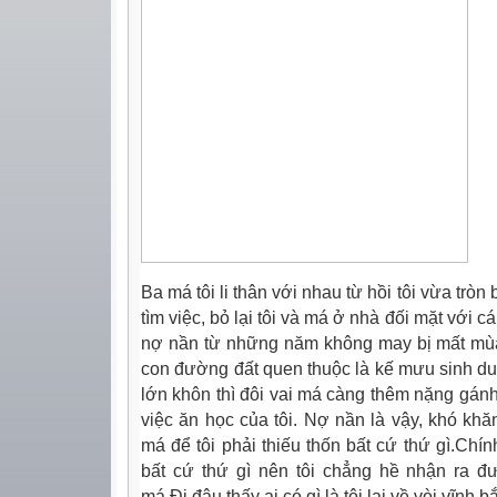
Ba má tôi li thân với nhau từ hồi tôi vừa tròn
tìm việc, bỏ lại tôi và má ở nhà đối mặt với 
nợ nần từ những năm không may bị mất mùa.
con đường đất quen thuộc là kế mưu sinh duy
lớn khôn thì đôi vai má càng thêm nặng gánh
việc ăn học của tôi. Nợ nần là vậy, khó kh
má để tôi phải thiếu thốn bất cứ thứ gì.Chín
bất cứ thứ gì nên tôi chẳng hề nhận ra 
má.Đi đâu thấy ai có gì là tôi lại về vòi vĩn