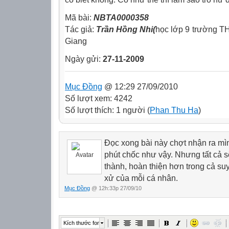
Mã bài:
NBTA0000358
Tác giả:
Trần Hồng Nhi(
học lớp 9 trường T
Giang
Ngày gửi:
27-11-2009
Mục Đồng
@ 12:29 27/09/2010
Số lượt xem: 4242
Số lượt thích: 1 người (
Phan Thu Ha
)
Đọc xong bài này chợt nhận ra mì
phút chốc như vậy. Nhưng tất cả s
thành, hoàn thiện hơn trong cả su
xử của mỗi cá nhân.
Mục Đồng
@ 12h:33p 27/09/10
Kích thước font