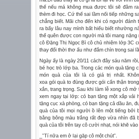
thế nếu má không mua được tôi sẽ đâm ra g
thèm đi học. Cứ thế sai lầm nối tiếp những sai
chẳng biết. Mãi cho đến khi có người đánh th
ra bấy lâu nay mình bất hiếu biết nhường n
thể quên được con người mà tôi mang nặng m
cô Đặng Thị Ngọc Bì cô chủ nhiệm lớp 3C c
thay đổi thời thơ ấu như đắm chìn trong sai lầm
Ngày ấy là ngày 20/11 cách đây sáu năm rồi, 
bé học trò lớp ba. Trong các món quà tặng cô
món quà của tôi là có giá trị nhất. Khôn
xoa gói quà to đùng được gói cẩn thận tron
xắn, trang trọng. Sau khi làm lễ xong cô mở 
xem ngay tại lớp: có bạn tặng một xắp vải 
tặng cục xà phòng, có bạn tặng cả dầu ăn, 
quà của tôi mọi người ồ lên một tiếng bởi 
bằng bông màu trắng rất đẹp vừa nhìn đã b
quà của tôi trên tay cô cười nhạt, nói khẽ vào t
_"Tí nữa em ở lại gặp cô một chút".