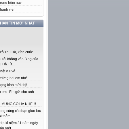
trong hôm nay
hành viên
NHẮN TIN MỚI NHẤT
..
ô Thu Hà, kính chúc...
u rồi không vào Blog của
 Hà.Từ...
ật vui vẻ......
mừng hai em nhé...
rọng kính mời chị! ...
o em . Em gửi cho anh
MỪNG CÔ HÀ NHÉ !!!...
ong cùng các bạn giao lưu
i thêm....
dịp kỉ niệm 31 năm ngày
áo Việt...