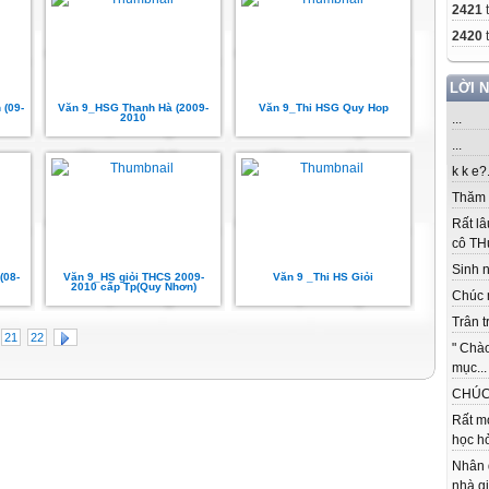
2421
2420
t
LỜI 
 (09-
Văn 9_HSG Thanh Hà (2009-
Văn 9_Thi HSG Quy Hop
2010
...
...
k k e?.
Thăm c
Rất lâ
cô THu
Sinh nh
(08-
Văn 9_HS giỏi THCS 2009-
Văn 9 _Thi HS Giỏi
2010 cấp Tp(Quy Nhơn)
Chúc 
Trân t
21
22
" Chà
mục...
CHÚC 
Rất m
học hỏ
Nhân 
nhà gi