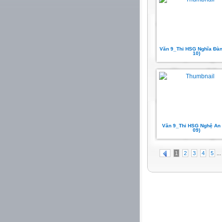
Văn 9_Thi HSG Nghĩa Đàn
10)
Văn 9_Thi HSG Nghệ An 
09)
...
1
2
3
4
5