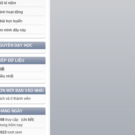
iữ kỉ niệm
ảnh hoạt động
bài trực tuyến
m mình đây này
NGUYÊN DẠY HỌC
XẾP DỮ LIỆU
hất
iều nhất
ƠN MỜI BẠN VÀO NHÀ!
ch và 0 thành viên
HÀNG NGÀY
508
truy cập (
chi tiết
)
trong hôm nay
0023
lượt xem