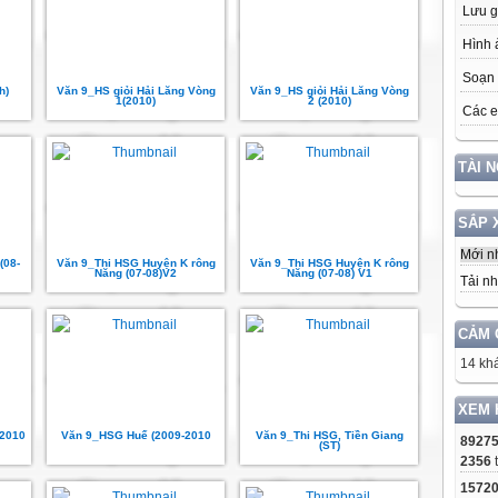
Lưu g
Hình 
Soạn 
h)
Văn 9_HS giỏi Hải Lăng Vòng
Văn 9_HS giỏi Hải Lăng Vòng
1(2010)
2 (2010)
Các e
TÀI 
SẮP 
Mới n
(08-
Văn 9_Thi HSG Huyện K rông
Văn 9_Thi HSG Huyện K rông
Năng (07-08)V2
Năng (07-08) V1
Tải nh
CẢM 
14 khá
XEM 
-2010
Văn 9_HSG Huế (2009-2010
Văn 9_Thi HSG, Tiền Giang
8927
(ST)
2356
1572