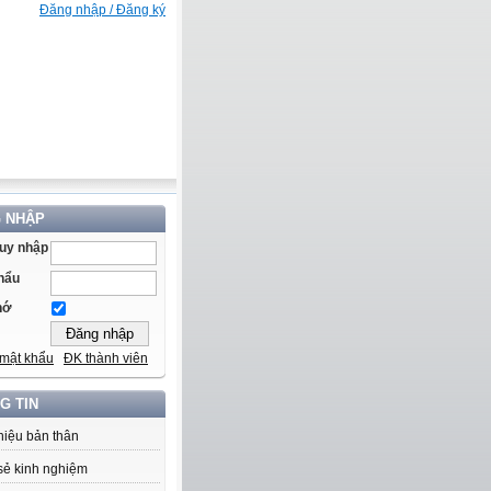
Đăng nhập / Đăng ký
 NHẬP
ruy nhập
hẩu
hớ
mật khẩu
ĐK thành viên
G TIN
thiệu bản thân
sẻ kinh nghiệm