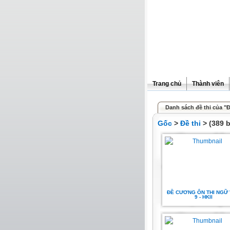
Trang chủ
Thành viên
Danh sách đề thi của "Đ
Gốc
>
Đề thi
> (389 b
ĐỀ CƯƠNG ÔN THI NGỮ
9 - HKII