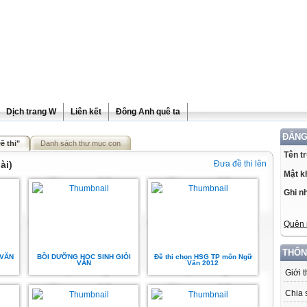
Dịch trang W
Liên kết
Đông Anh quê ta
ĐĂNG
ề thi"
Danh sách thư mục con
Tên t
ài)
Đưa đề thi lên
Mật k
Ghi n
Quên 
THÔN
 VĂN
BỒI DƯỠNG HỌC SINH GIỎI
Đề thi chọn HSG TP môn Ngữ
VĂN
Văn 2012
Giới 
Chia 