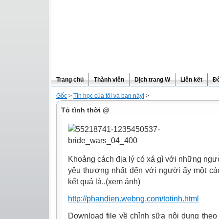
Trang chủ
Thành viên
Dịch trang W
Liên kết
Đô
Gốc
>
Tin học của tôi và bạn này!
>
Tỏ tình thời @
Khoảng cách địa lý có xá gì với những ngư
yêu thương nhất đến với người ấy một cách
kết quả là..(xem ảnh)
http://phandien.webng.com/totinh.html
Download file về chỉnh sữa nội dung theo ý